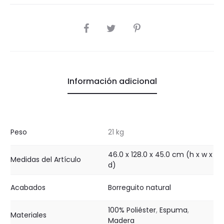
COMPARTIR
Información adicional
Peso
21 kg
46.0 x 128.0 x 45.0 cm (h x w x
Medidas del Artículo
d)
Acabados
Borreguito natural
100% Poliéster
,
Espuma
,
Materiales
Madera