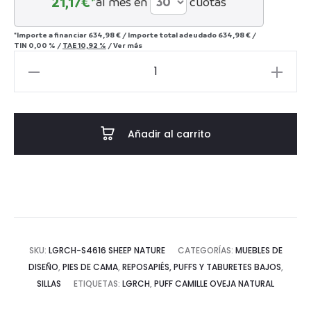
21,17
€*
al mes en
cuotas
*Importe a financiar
634,98 €
/
Importe total adeudado
634,98 €
/
TIN
0,00 %
/
TAE
10,92 %
/
Ver más
Puf
y
reposapiés
Camille
Añadir al carrito
128×45cm
cantidad
SKU:
LGRCH-S4616 SHEEP NATURE
CATEGORÍAS:
MUEBLES DE
DISEÑO
,
PIES DE CAMA
,
REPOSAPIÉS, PUFFS Y TABURETES BAJOS
,
SILLAS
ETIQUETAS:
LGRCH
,
PUFF CAMILLE OVEJA NATURAL