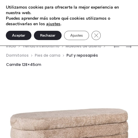
Utilizamos cookies para ofrecerte la mejor experiencia en
nuestra web.
Puedes aprender más sobre qué cookies utilizamos o
desactivarlas en los
ajustes
.
Cerrar el banner de 
Aceptar
Rechazar
Ajustes
Nave
SILLA
SILLA
Inicio
Tienda interiorismo
Muebles de diseño
DE
DE
del
Dormitorios
Pies de cama
Puf y reposapiés
COMEDO
COMEDO
Camille 128×45cm
prod
BEA
MORTON
NATURAL
RENEGAD