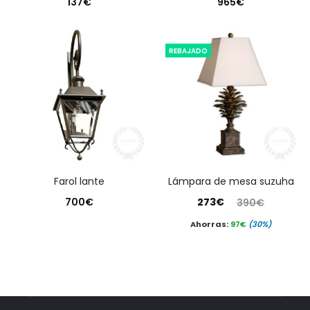
137
€
965
€
REBAJADO
farol lante
lámpara de mesa suzuha
El
El
700
€
273
€
390
€
precio
precio
Ahorras:
97
€
(30%)
actual
original
es:
era:
273€.
390€.