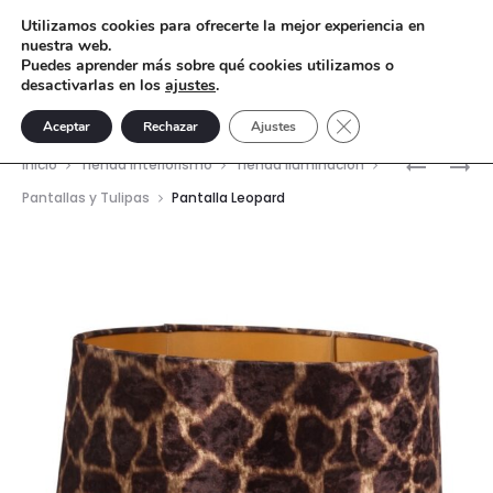
Utilizamos cookies para ofrecerte la mejor experiencia en
nuestra web.
Puedes aprender más sobre qué cookies utilizamos o
desactivarlas en los
ajustes
.
Cerrar el banner de 
Aceptar
Rechazar
Ajustes
Nave
CORONA
PANTALL
Inicio
Tienda interiorismo
Tienda Iluminación
REAL
OVALADA
del
Pantallas y Tulipas
Pantalla Leopard
SEVEN
NEGRA
prod