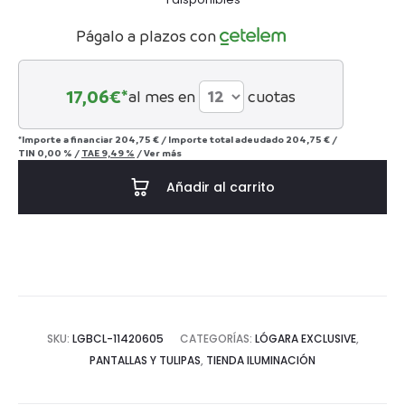
Págalo a plazos con
17,06
€*
al mes en
cuotas
*Importe a financiar
204,75 €
/
Importe total adeudado
204,75 €
/
TIN
0,00 %
/
TAE
9,49 %
/
Ver más
Añadir al carrito
SKU:
LGBCL-11420605
CATEGORÍAS:
LÓGARA EXCLUSIVE
,
PANTALLAS Y TULIPAS
,
TIENDA ILUMINACIÓN