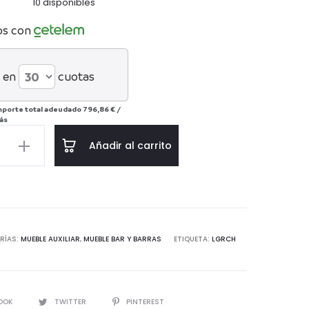
10 disponibles
os con
 en
cuotas
mporte total adeudado
796,86 €
/
ás
Añadir al carrito
d
RÍAS:
MUEBLE AUXILIAR
,
MUEBLE BAR Y BARRAS
ETIQUETA:
LGRCH
IR
OOK
TWITTER
PINTEREST