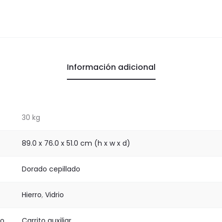
Información adicional
30 kg
89.0 x 76.0 x 51.0 cm (h x w x d)
Dorado cepillado
Hierro
,
Vidrio
to
Carrito auxiliar