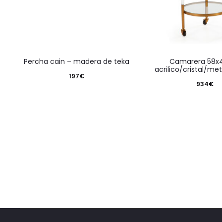
percha cain – madera de teka
camarera 58x45x90
acrilico/cristal/me
197
€
934
€