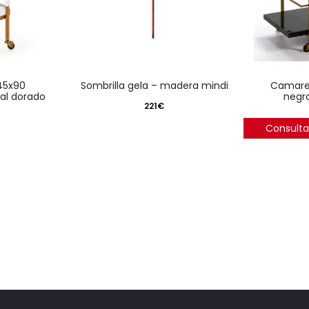
sombrilla gela – madera mindi
camarera 91x51x81 granito
tal dorado
negr
221
€
Consulta