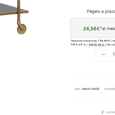
Págalo a plaz
26,56
€*
al mes
*Importe a financiar
796,86 €
/
I
TIN
0,00 %
/
TAE
10,92 %
/
Ver m
Carrito
auxiliar
Xo
cantida
SKU:
LGRCH-9426
CATEGO
COMPART
FACEB