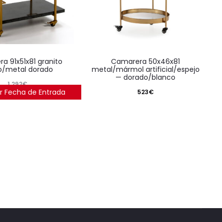
camarera 50x46x81
o/metal dorado
metal/mármol artificial/espejo
— dorado/blanco
1.292
€
r Fecha de Entrada
523
€