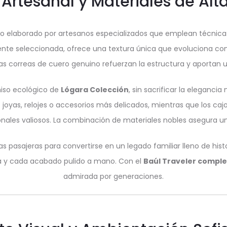
 Artesanal y Materiales de Al
o elaborado por artesanos especializados que emplean técnicas
nte seleccionada, ofrece una textura única que evoluciona con
 Las correas de cuero genuino refuerzan la estructura y aportan u
omiso ecológico de
Lógara Colección
, sin sacrificar la eleganci
yas, relojes o accesorios más delicados, mientras que los cajo
nales valiosos. La combinación de materiales nobles asegura una
s pasajeras para convertirse en un legado familiar lleno de histor
a y cada acabado pulido a mano. Con el
Baúl Traveler compl
admirada por generaciones.