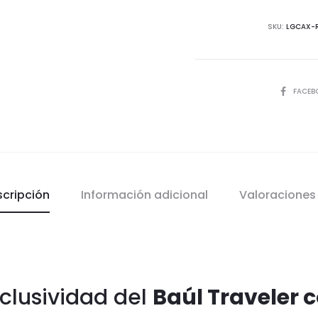
SKU:
LGCAX-
COMPART
FACEB
scripción
Información adicional
Valoracione
clusividad del
Baúl Traveler