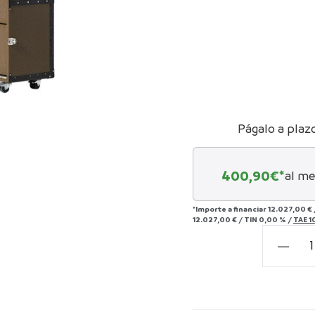
Págalo a plaz
400,90
€*
al me
*Importe a financiar
12.027,00 €
12.027,00 €
/
TIN
0,00 %
/
TAE
1
Baúl
Traveler
comple
cantida