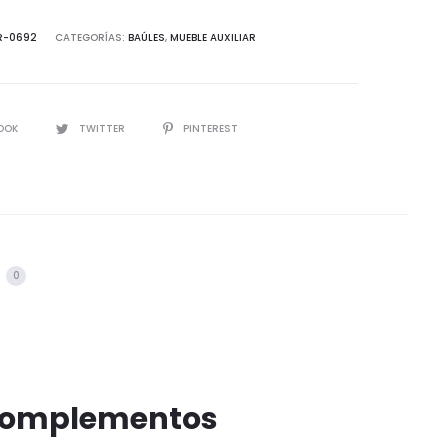
R-0692
CATEGORÍAS:
BAÚLES
,
MUEBLE AUXILIAR
IR
OOK
TWITTER
PINTEREST
s
0
 complementos