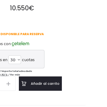
10.550
€
DISPONIBLE PARA RESERVA
os con
s en
cuotas
/
Importe total adeudado
0,92 %
/
Ver más
Añadir al carrito
mentos
d