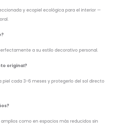
cionada y ecopiel ecológica para el interior —
ral.
e?
rfectamente a su estilo decorativo personal.
to original?
iel cada 3-6 meses y protegerlo del sol directo
ños?
s amplios como en espacios más reducidos sin