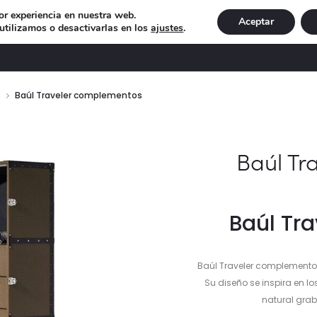
or experiencia en nuestra web.
Aceptar
tilizamos o desactivarlas en los
ajustes
.
DECORACIÓN
ILUMINACIÓN
NAVIDAD
EXCLU
s
Baúl Traveler complementos
Baúl Tr
Baúl Tr
Baúl Traveler complementos
Su diseño se inspira en lo
natural grab