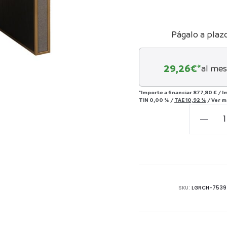
Págalo a plaz
29,26
€*
al mes
*Importe a financiar
877,80 €
/
I
TIN
0,00 %
/
TAE
10,92 %
/
Ver m
Mesita
de
noche
Bloomvil
cantida
SKU:
LGRCH-7539