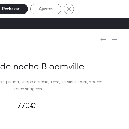
Cerrar el banner de cookies RGP
Rechazar
Ajustes
Buscar
Cuenta
SIVE
OFERTAS
0
Naveg
MESITA
MESITA
DE
DE
del
NOCHE
NOCHE
produ
LES
RITZ
de noche Bloomville
ARCS
seguridad, Chapa de roble, Hierro, Piel sintética PU, Madera
– Latón shagreen
770
€