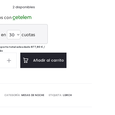
2 disponibles
os con
 en
cuotas
mporte total adeudado
877,80 €
/
ás
Añadir al carrito
le
d
CATEGORÍA:
MESAS DE NOCHE
ETIQUETA:
LGRCH