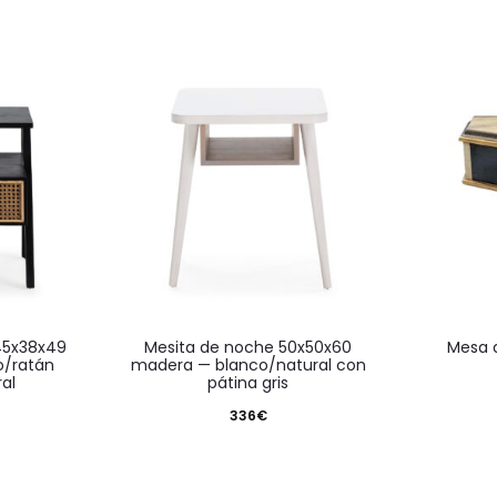
mesita de noche 50x50x60
mesa
o/ratán
madera — blanco/natural con
al
pátina gris
336
€