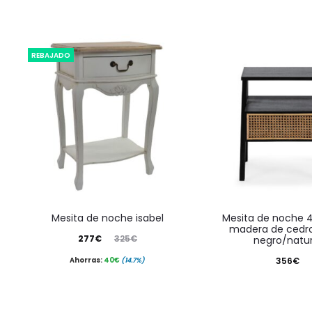
REBAJADO
mesita de noche isabel
mesita de noche 45x38x49
madera de cedr
El
El
277
€
325
€
negro/natur
precio
precio
356
€
Ahorras:
40
€
(14.7%)
actual
original
es:
era: