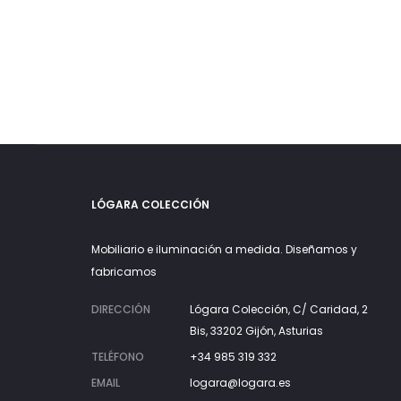
277€.
325€.
LÓGARA COLECCIÓN
Mobiliario e iluminación a medida. Diseñamos y
fabricamos
DIRECCIÓN
Lógara Colección, C/ Caridad, 2
Bis, 33202 Gijón, Asturias
TELÉFONO
+34 985 319 332
EMAIL
logara@logara.es