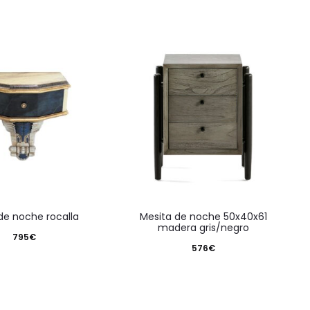
 de noche rocalla
mesita de noche 50x40x61
madera gris/negro
795
€
576
€