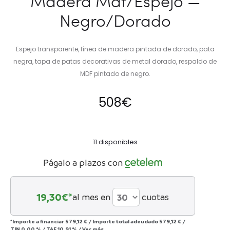
Madera Mdf/Espejo —
Negro/Dorado
Espejo transparente, línea de madera pintada de dorado, pata
negra, tapa de patas decorativas de metal dorado, respaldo de
MDF pintado de negro.
508
€
11 disponibles
Págalo a plazos con
19,30
€*
al mes en
cuotas
*Importe a financiar
579,12 €
/
Importe total adeudado
579,12 €
/
TIN
0,00 %
/
TAE
10,91 %
/
Ver más