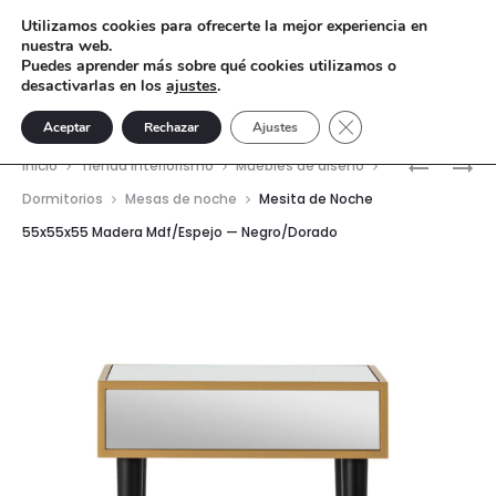
Utilizamos cookies para ofrecerte la mejor experiencia en
nuestra web.
Puedes aprender más sobre qué cookies utilizamos o
desactivarlas en los
ajustes
.
Cerrar el banner de 
Aceptar
Rechazar
Ajustes
Nave
MESITA
MUEBLE
Inicio
Tienda interiorismo
Muebles de diseño
DE
TV
del
Dormitorios
Mesas de noche
Mesita de Noche
NOCHE
180X45X
55x55x55 Madera Mdf/Espejo — Negro/Dorado
prod
55X55X5
MADERA
MADERA
MDF/ESP
MDF/ESP
—
—
NEGRO
NEGRO