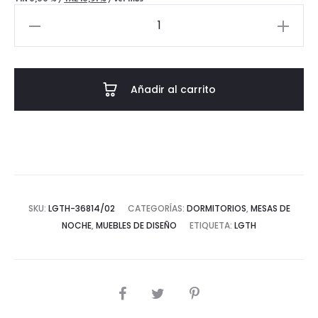
Mesita
de
Noche
55x55x55
Añadir al carrito
Madera
Mdf/Espejo
-
-
Negro/Dorado
cantidad
SKU:
LGTH-36814/02
CATEGORÍAS:
DORMITORIOS
,
MESAS DE
NOCHE
,
MUEBLES DE DISEÑO
ETIQUETA:
LGTH
COMPARTIR