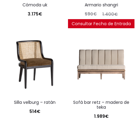
cómoda uk
armario shangri
El
El
3.175
€
590
€
1.400
€
precio
precio
Consultar Fecha de Entrada
Ahorras:
669
€
(57.9%)
actual
original
es:
era:
590€.
1.400€.
silla velburg – ratán
sofá bar retz – madera de
teka
514
€
1.989
€