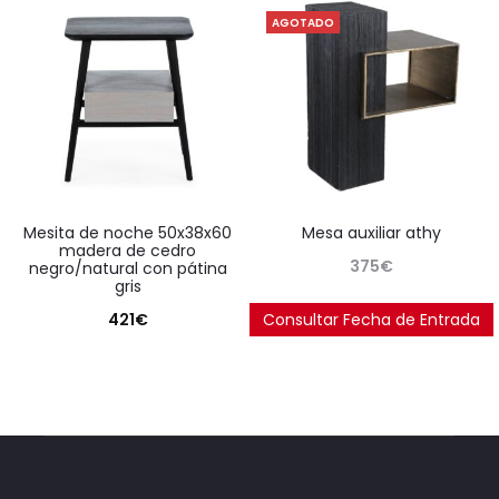
AGOTADO
mesita de noche 50x38x60
mesa auxiliar athy
madera de cedro
375
€
negro/natural con pátina
gris
421
€
Consultar Fecha de Entrada