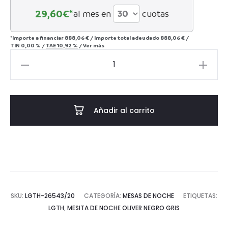
29,60
€*
al mes en
cuotas
*Importe a financiar
888,06 €
/
Importe total adeudado
888,06 €
/
TIN
0,00 %
/
TAE
10,92 %
/
Ver más
Mesita
de
Noche
Oliver
Añadir al carrito
negro
gris
cantidad
SKU:
LGTH-26543/20
CATEGORÍA:
MESAS DE NOCHE
ETIQUETAS:
LGTH
,
MESITA DE NOCHE OLIVER NEGRO GRIS