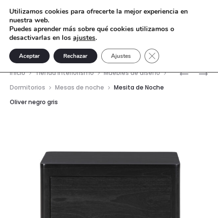
Utilizamos cookies para ofrecerte la mejor experiencia en
nuestra web.
Puedes aprender más sobre qué cookies utilizamos o
desactivarlas en los
ajustes
.
Cerrar el banner de 
Aceptar
Rechazar
Ajustes
Nave
MESITA
MESITA
Inicio
Tienda interiorismo
Muebles de diseño
DE
DE
del
Dormitorios
Mesas de noche
Mesita de Noche
NOCHE
NOCHE
Oliver negro gris
prod
OLIVER
63X42X6
NEGRO/G
MADERA
DE
CEDRO
—
ARENA