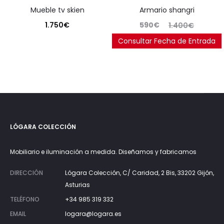
mueble tv skien
armario shangri
El
El
1.750
€
590
€
1.400
€
precio
precio
Consultar Fecha de Entrada
Ahorras:
669
€
(57.9%)
actual
original
es:
era:
590€.
1.400€.
LÓGARA COLECCIÓN
Mobiliario e iluminación a medida. Diseñamos y fabricamos
DIRECCIÓN
Lógara Colección, C/ Caridad, 2 Bis, 33202 Gijón,
Asturias
TELÉFONO
+34 985 319 332
EMAIL
logara@logara.es