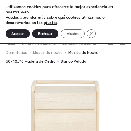
Utilizamos cookies para ofrecerte la mejor experiencia en
nuestra web.
Puedes aprender más sobre qué cookies utilizamos o
desactivarlas en los
ajustes
.
Cerrar el banner de 
Aceptar
Rechazar
Ajustes
Nave
SILLA
MESITA
Inicio
Tienda interiorismo
Muebles de diseño
DE
DE
del
Dormitorios
Mesas de noche
Mesita de Noche
DESPAC
NOCHE
50x40x70 Madera de Cedro — Blanco Velado
prod
59X58X8
50X40X7
PIEL/ALU
MADERA
—
DE
NEGRO/
CEDRO
—
GRIS
VELADO