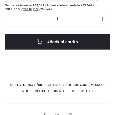
*Importe a financiar
483,36 €
/
Importe total adeudado
483,36 €
/
TIN
0,00 %
/
TAE
10,91 %
/
Ver más
Mesita
de
Noche
50x40x70
Añadir al carrito
Madera
de
Cedro
-
-
Blanco
SKU:
LGTH-76471/08
CATEGORÍAS:
DORMITORIOS
,
MESAS DE
Velado
NOCHE
,
MUEBLES DE DISEÑO
ETIQUETA:
LGTH
cantidad
COMPARTIR