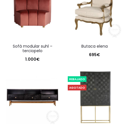
sofá modular suhl –
butaca elena
terciopelo
695
€
1.000
€
REBAJADO
AGOTADO