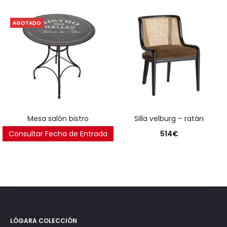
AGOTADO
mesa salón bistro
silla velburg – ratán
Consultar Fecha de Entrada
250
€
514
€
LÓGARA COLECCIÓN