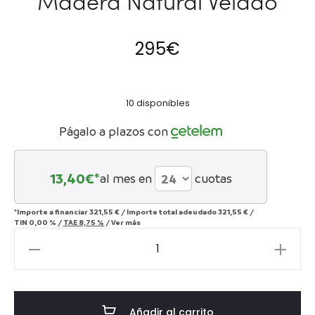
Madera Natural Velado
295
€
10 disponibles
Págalo a plazos con
13,40
€*
al mes en
cuotas
*Importe a financiar
321,55 €
/
Importe total adeudado
321,55 €
/
TIN
0,00 %
/
TAE
8,75 %
/
Ver más
Mesita
de
Noche
50x40x60
Añadir al carrito