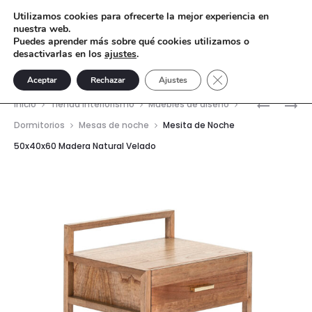
Utilizamos cookies para ofrecerte la mejor experiencia en
nuestra web.
Puedes aprender más sobre qué cookies utilizamos o
desactivarlas en los
ajustes
.
Cerrar el banner de 
Aceptar
Rechazar
Ajustes
Nave
MESA
MESITA
Inicio
Tienda interiorismo
Muebles de diseño
COMEDO
DE
del
Dormitorios
Mesas de noche
Mesita de Noche
LHERM
NOCHE
50x40x60 Madera Natural Velado
prod
–
50X40X5
PORCELÁ
MADERA
NATURAL
VELADO