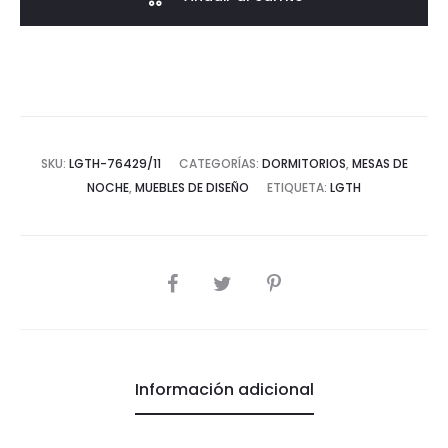
Madera
Natural
Velado
cantidad
SKU:
LGTH-76429/11
CATEGORÍAS:
DORMITORIOS
,
MESAS DE
NOCHE
,
MUEBLES DE DISEÑO
ETIQUETA:
LGTH
COMPARTIR
Información adicional