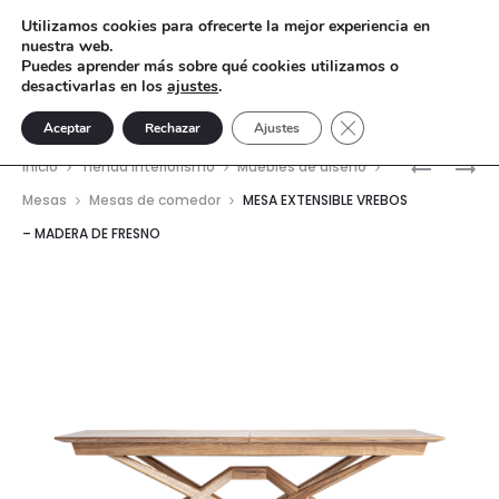
Utilizamos cookies para ofrecerte la mejor experiencia en
nuestra web.
Puedes aprender más sobre qué cookies utilizamos o
desactivarlas en los
ajustes
.
Cerrar el banner de 
Aceptar
Rechazar
Ajustes
Nave
MESA
MESA
Inicio
Tienda interiorismo
Muebles de diseño
EXTENSIB
COMEDO
del
Mesas
Mesas de comedor
MESA EXTENSIBLE VREBOS
HEIKANT
BILZEN
– MADERA DE FRESNO
prod
–
–
MADERA
CHAPA
DE
DE
FRESNO
NOGAL