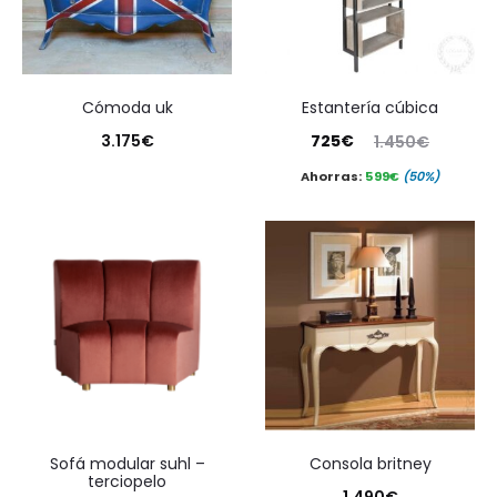
cómoda uk
estantería cúbica
El
El
3.175
€
725
€
1.450
€
precio
precio
Ahorras:
599
€
(50%)
actual
original
es:
era:
725€.
1.450€.
sofá modular suhl –
consola britney
terciopelo
1.490
€