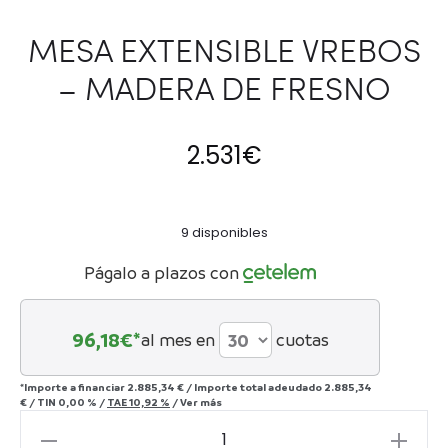
MESA EXTENSIBLE VREBOS
– MADERA DE FRESNO
2.531
€
9 disponibles
Págalo a plazos con
96,18
€*
al mes en
cuotas
*Importe a financiar
2.885,34 €
/
Importe total adeudado
2.885,34
€
/
TIN
0,00 %
/
TAE
10,92 %
/
Ver más
MESA