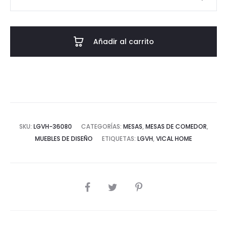
EXTENSIBLE
VREBOS
-
Añadir al carrito
MADERA
DE
FRESNO
cantidad
SKU:
LGVH-36080
CATEGORÍAS:
MESAS
,
MESAS DE COMEDOR
,
MUEBLES DE DISEÑO
ETIQUETAS:
LGVH
,
VICAL HOME
COMPARTIR