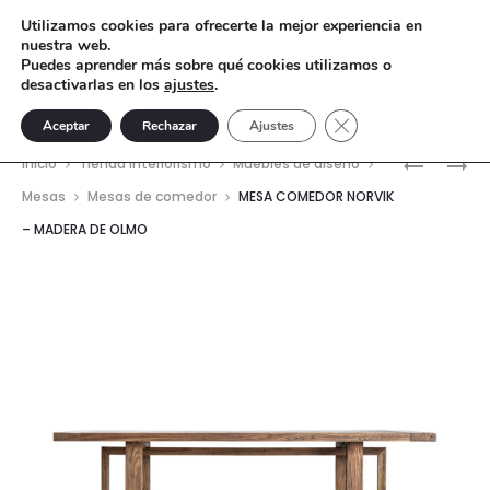
Utilizamos cookies para ofrecerte la mejor experiencia en
nuestra web.
Puedes aprender más sobre qué cookies utilizamos o
desactivarlas en los
ajustes
.
Cerrar el banner de 
Aceptar
Rechazar
Ajustes
Nave
CONSOL
MESA
Inicio
Tienda interiorismo
Muebles de diseño
NORVIK
COMEDO
del
Mesas
Mesas de comedor
MESA COMEDOR NORVIK
–
NORVIK
– MADERA DE OLMO
prod
MADERA
–
DE
MADERA
OLMO
DE
OLMO