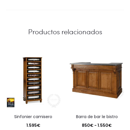
Productos relacionados
sinfonier camisero
barra de bar le bistro
Rango
1.595
€
850
€
-
1.550
€