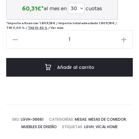
60,31
€*
al mes en
cuotas
*Importe a financiar
1.809,18 €
/
Importe total adeudado
1.809,18 €
/
TIN
0,00 %
/
TAE
10,92 %
/
Ver más
MESA
COMEDOR
NORVIK
-
Añadir al carrito
MADERA
DE
OLMO
cantidad
SKU:
LGVH-36661
CATEGORÍAS:
MESAS
,
MESAS DE COMEDOR
,
MUEBLES DE DISEÑO
ETIQUETAS:
LGVH
,
VICAL HOME