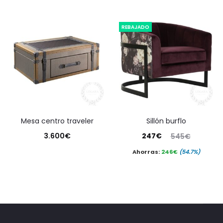
de
precios:
REBAJADO
desde
850€
hasta
1.550€
mesa centro traveler
sillón burflo
El
El
3.600
€
247
€
545
€
precio
precio
Ahorras:
246
€
(54.7%)
actual
original
es:
era:
247€.
545€.