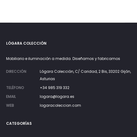
es:
era:
247€.
545€.
LÓGARA COLECCIÓN
Mobiliario e iluminación a medida. Diseñamos y fabricamos
DIRECCIÓN
Lógara Colección, C/ Caridad, 2 Bis, 33202 Gijón,
Asturias
TELÉFONO
+34 985 319 332
EMAIL
logara@logara.es
WEB
logaracoleccion.com
CATEGORÍAS