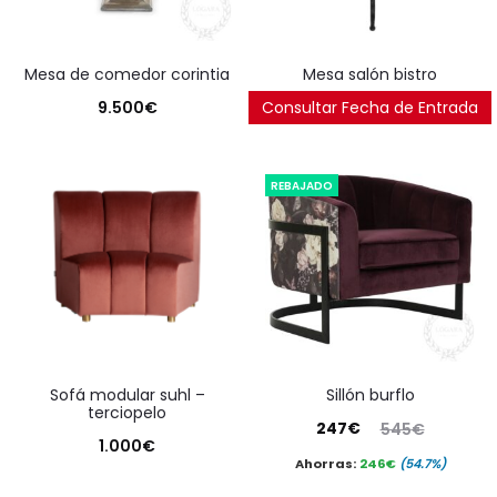
mesa de comedor corintia
mesa salón bistro
9.500
€
Consultar Fecha de Entrada
250
€
REBAJADO
sofá modular suhl –
sillón burflo
terciopelo
El
El
247
€
545
€
1.000
€
precio
precio
Ahorras:
246
€
(54.7%)
actual
original