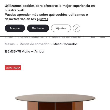
Utilizamos cookies para ofrecerte la mejor experiencia en
nuestra web.
Puedes aprender más sobre qué cookies utilizamos o
desactivarlas en los
ajustes
.
Cerrar el banner de 
Aceptar
Rechazar
Ajustes
Nave
MESA
MESA
Inicio
Tienda interiorismo
Muebles de diseño
COMEDO
DE
del
Mesas
Mesas de comedor
Mesa Comedor
135X135X
CENTRO
135x135x75 Vidrio — Ámbar
prod
VIDRIO
100X100X
—
VIDRIO
TRANSPA
—
AGOTADO
ÁMBAR