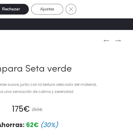
Cerrar el banner de cookies RGP
Rechazar
Ajustes
Buscar
Cuenta
SIVE
OFERTAS
0
Naveg
LÁMPARA
LÁMPARA
SETA
DE
del
VERDE
MESA
produ
PEQUEÑA
MUJER
para Seta verde
MASAI
erde suave, junto con la textura delicada del material,
na una sensación de calma y serenidad.
El
El
175
€
250
€
cio
precio
Ahorras:
62
€
(30%)