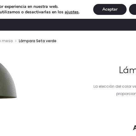
or experiencia en nuestra web.
Aceptar
tilizamos o desactivarlas en los
ajustes
.
DECORACIÓN
ILUMINACIÓN
NAVIDAD
EXCLU
e mesa
Lámpara Seta verde
Lám
La elección del color v
proporcio
pre