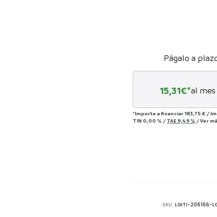
act
1
Págalo a plaz
15,31
€*
al mes
*Importe a financiar
183,75 €
/
Im
TIN
0,00 %
/
TAE
9,49 %
/
Ver m
SKU:
LGITI-206166-L