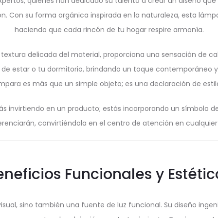
ertos, quienes han dedicado su talento a crear un diseño que 
ión. Con su forma orgánica inspirada en la naturaleza, esta lám
haciendo que cada rincón de tu hogar respire armonía.
la textura delicada del material, proporciona una sensación de
 de estar o tu dormitorio, brindando un toque contemporáneo y a
lámpara es más que un simple objeto; es una declaración de estil
tás invirtiendo en un producto; estás incorporando un símbolo de 
ferenciarán, convirtiéndola en el centro de atención en cualquier 
eneficios Funcionales y Estétic
visual, sino también una fuente de luz funcional. Su diseño ingen