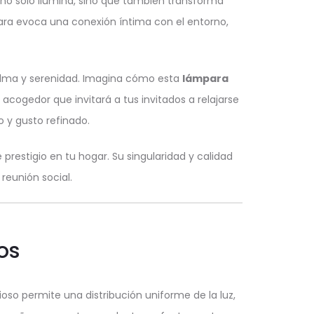
no solo ilumina, sino que también transforma
para evoca una conexión íntima con el entorno,
 calma y serenidad. Imagina cómo esta
lámpara
cogedor que invitará a tus invitados a relajarse
o y gusto refinado.
prestigio en tu hogar. Su singularidad y calidad
reunión social.
os
ioso permite una distribución uniforme de la luz,