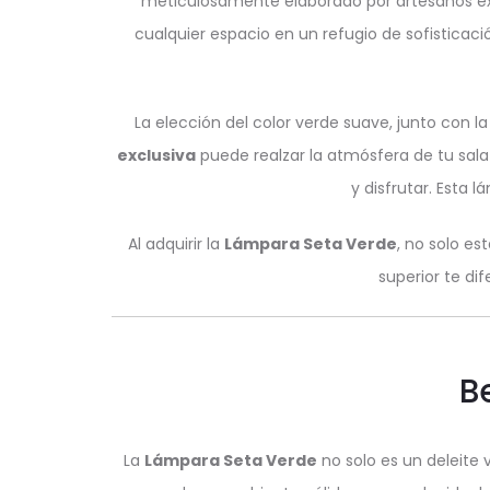
meticulosamente elaborado por artesanos exp
cualquier espacio en un refugio de sofisticac
La elección del color verde suave, junto con 
exclusiva
puede realzar la atmósfera de tu sala
y disfrutar. Esta 
Al adquirir la
Lámpara Seta Verde
, no solo es
superior te di
B
La
Lámpara Seta Verde
no solo es un deleite 