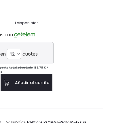
ual
original
es:
era:
1 disponibles
75€.
250€.
os con
 en
cuotas
porte total adeudado
183,75 €
/
ás
Añadir al carrito
G
CATEGORÍAS:
LÁMPARAS DE MESA
,
LÓGARA EXCLUSIVE