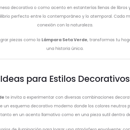
 mesa decorativa o como acento en estanterías llenas de libros
librio perfecto entre lo contemporáneo y lo atemporal. Cada m
conexión con la naturaleza.
tegrar piezas como la
Lámpara Seta Verde
, transformas tu ho
una historia única.
Ideas para Estilos Decorativos
rde
te invita a experimentar con diversas combinaciones decora
de un esquema decorativo moderno donde los colores neutros p
 tanto en un acento llamativo como en una pieza sutil dentro de
sorios de iluminación para lograr una atmósfera envolvente; co