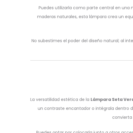
Puedes utilizarla como parte central en una
maderas naturales, esta lámpara crea un equi
No subestimes el poder del diseño natural; al in
La versatilidad estética de la
Lámpara Seta Ve
un contraste encantador o intégrala dentro 
convierta
Puedes optar por colocarla junto a otros acce