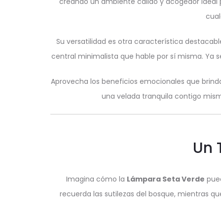
creando un ambiente cálido y acogedor ideal
cual
Su versatilidad es otra característica destaca
central minimalista que hable por sí misma. Ya s
Aprovecha los beneficios emocionales que brinda
una velada tranquila contigo mis
Un 
Imagina cómo la
Lámpara Seta Verde
pued
recuerda las sutilezas del bosque, mientras qu