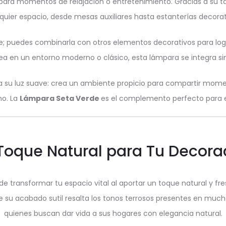
 para momentos de relajación o entretenimiento. Gracias a s
quier espacio, desde mesas auxiliares hasta estanterías decorat
ble; puedes combinarla con otros elementos decorativos para logr
ea en un entorno moderno o clásico, esta lámpara se integra sin 
 su luz suave: crea un ambiente propicio para compartir momen
mo. La
Lámpara Seta Verde
es el complemento perfecto para en
Toque Natural para Tu Decora
e transformar tu espacio vital al aportar un toque natural y fr
e su acabado sutil resalta los tonos terrosos presentes en muc
quienes buscan dar vida a sus hogares con elegancia natural.