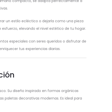
u tamaño compacto, se adapta perfectamente a
ivas.
ar un estilo ecléctico o dejarla como una pieza
esfuerzo, elevando el nivel estético de tu hogar.
tos especiales con seres queridos o disfrutar de
riquecer tus experiencias diarias.
ción
esco. Su diseño inspirado en formas orgánicas
has paletas decorativas modernas. Es ideal para