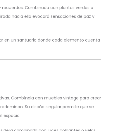
 y recuerdos. Combinada con plantas verdes o
irada hacia ella evocará sensaciones de paz y
gar en un santuario donde cada elemento cuenta
tivas. Combínala con muebles vintage para crear
redominan. Su diseño singular permite que se
l espacio.
nsidera combinarla con luces colgantes o velas