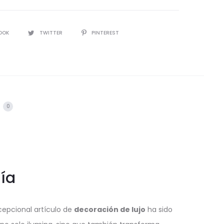
IR
OOK
TWITTER
PINTEREST
s
0
ía
cepcional artículo de
decoración de lujo
ha sido