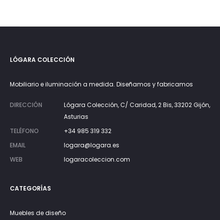
es:
era:
273€.
390€.
LÓGARA COLECCIÓN
Mobiliario e iluminación a medida. Diseñamos y fabricamos
DIRECCIÓN
Lógara Colección, C/ Caridad, 2 Bis, 33202 Gijón,
Asturias
TELÉFONO
+34 985 319 332
EMAIL
logara@logara.es
WEB
logaracoleccion.com
CATEGORÍAS
Muebles de diseño