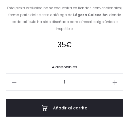
Esta pieza exclusiva no se encuentra en tiendas convencionales;
forma parte del selecto catálogo de
Lógara Colección
, donde
cada artículo ha sido diseñado para ofrecerte algo único e
irrepetible.
35
€
4 disponibles
Cubrecadena
Lámpara
techo
cantidad
Añadir al carrito