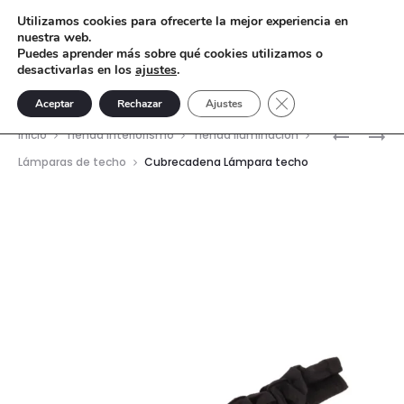
Utilizamos cookies para ofrecerte la mejor experiencia en
nuestra web.
Puedes aprender más sobre qué cookies utilizamos o
desactivarlas en los
ajustes
.
Cerrar el banner de 
Aceptar
Rechazar
Ajustes
Nave
COPA
TIBOR
Inicio
Tienda interiorismo
Tienda Iluminación
IMPERIO
AENAS
del
Lámparas de techo
Cubrecadena Lámpara techo
ÁNGEL
prod