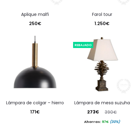
aplique malfi
farol tour
250
€
1.250
€
REBAJADO
lámpara de colgar – hierro
lámpara de mesa suzuha
El
El
171
€
273
€
390
€
precio
precio
Ahorras:
97
€
(30%)
actual
original