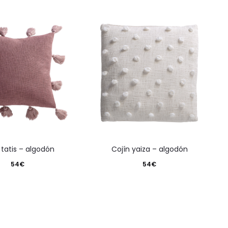
n tatis – algodón
cojín yaiza – algodón
54
€
54
€