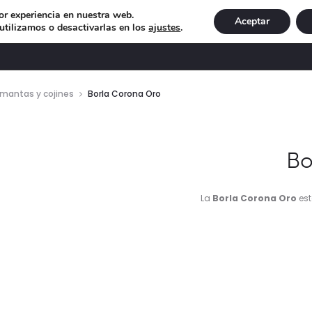
or experiencia en nuestra web.
Aceptar
tilizamos o desactivarlas en los
ajustes
.
DECORACIÓN
ILUMINACIÓN
NAVIDAD
EXCLU
, mantas y cojines
Borla Corona Oro
Bo
La
Borla Corona Oro
est