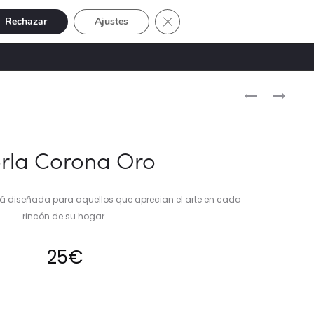
Cerrar el banner de cookies RGP
Rechazar
Ajustes
Buscar
Cuenta
SIVE
OFERTAS
0
Naveg
BORLA
BORLA
BAVIERA
CORONA
del
BLANCO-
BRONCE
produ
CREMA
rla Corona Oro
á diseñada para aquellos que aprecian el arte en cada
rincón de su hogar.
25
€