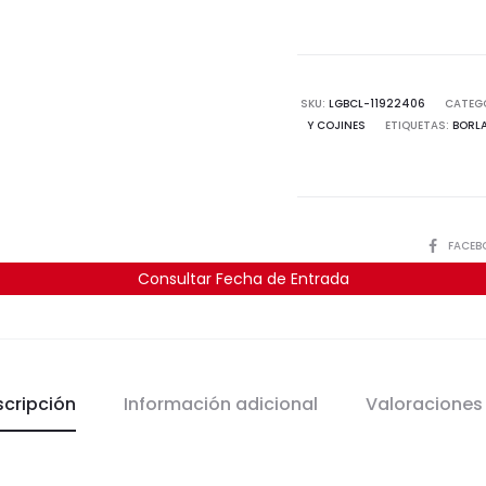
SKU:
LGBCL-11922406
CATEG
Y COJINES
ETIQUETAS:
BORL
COMPART
FACEB
Consultar Fecha de Entrada
scripción
Información adicional
Valoracione