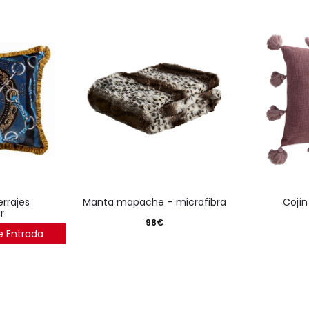
manta mapache – microfibra
cojí
r
98
€
e Entrada