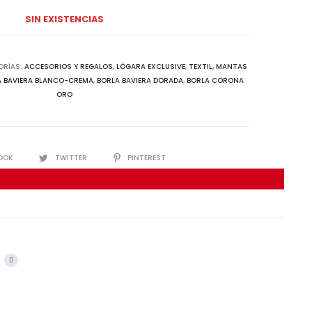
SIN EXISTENCIAS
ORÍAS:
ACCESORIOS Y REGALOS
,
LÓGARA EXCLUSIVE
,
TEXTIL, MANTAS
A BAVIERA BLANCO-CREMA
,
BORLA BAVIERA DORADA
,
BORLA CORONA
ORO
IR
OOK
TWITTER
PINTEREST
s
0