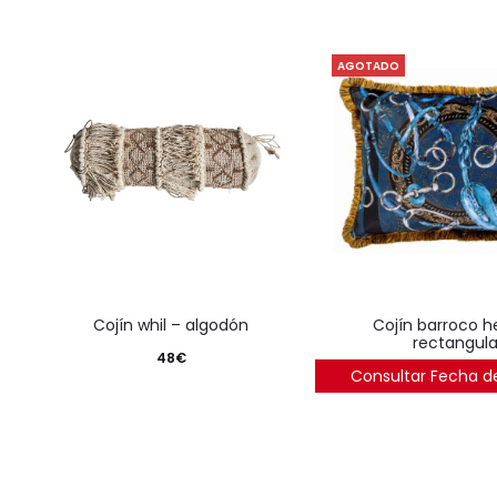
AGOTADO
cojín whil – algodón
cojín barroco herrajes
rectangula
48
€
Consultar Fecha d
70
€