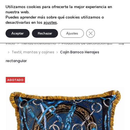
Utilizamos cookies para ofrecerte la mejor experiencia en
nuestra web.
Puedes aprender más sobre qué cookies utilizamos o
desactivarlas en los
ajustes
.
Cerrar el banner de 
Aceptar
Rechazar
Ajustes
Nave
NIÑO
COJÍN
Inicio
Tienda interiorismo
Productos de decoración
AFRICAN
DAMA
del
Textil, mantas y cojines
Cojín Barroco Herrajes
BANDEJA
ITALIANA
rectangular
prod
MIMBRE
AGOTADO