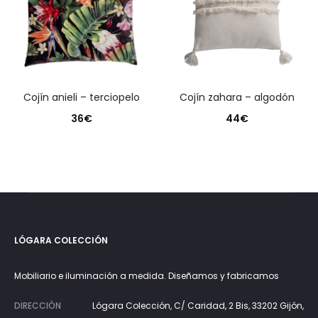
cojín anieli – terciopelo
cojín zahara – algodón
36
€
44
€
LÓGARA COLECCIÓN
Mobiliario e iluminación a medida. Diseñamos y fabricamos
DIRECCIÓN
Lógara Colección, C/ Caridad, 2 Bis, 33202 Gijón,