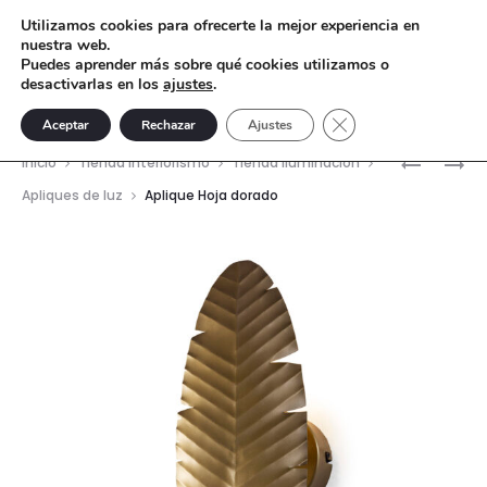
Utilizamos cookies para ofrecerte la mejor experiencia en
nuestra web.
Puedes aprender más sobre qué cookies utilizamos o
desactivarlas en los
ajustes
.
Cerrar el banner de 
Aceptar
Rechazar
Ajustes
Nave
ESCULTU
CANDELA
Inicio
Tienda interiorismo
Tienda Iluminación
GRIEGA
CAPITEL
del
Apliques de luz
Aplique Hoja dorado
KEELAN
prod