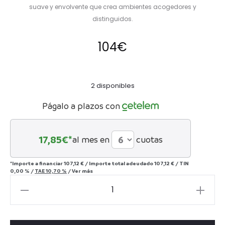
suave y envolvente que crea ambientes acogedores y
distinguidos.
104
€
2 disponibles
Págalo a plazos con
17,85
€*
al mes en
cuotas
*Importe a financiar
107,12 €
/
Importe total adeudado
107,12 €
/
TIN
0,00 %
/
TAE
10,70 %
/
Ver más
Aplique
Hoja
dorado