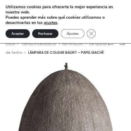
Utilizamos cookies para ofrecerte la mejor experiencia en
nuestra web.
Puedes aprender más sobre qué cookies utilizamos o
desactivarlas en los
ajustes
.
Cerrar el banner de 
Aceptar
Rechazar
Ajustes
Nave
APLIQUE
LÁMPARA
Inicio
Tienda interiorismo
Iluminación
Lámparas
PIOTR
DE
del
de techo
LÁMPARA DE COLGAR BALINT – PAPEL MACHÉ
–
COLGAR
prod
PAPEL
JEDRIKA
MACHÉ
–
PAPEL
MACHÉ