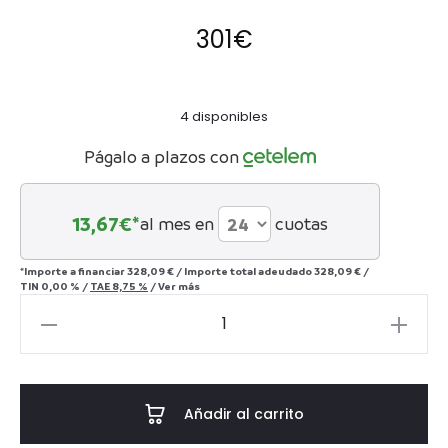
301
€
4 disponibles
Págalo a plazos con
13,67
€*
al mes en
cuotas
*Importe a financiar
328,09 €
/
Importe total adeudado
328,09 €
/
TIN
0,00 %
/
TAE
8,75 %
/
Ver más
LÁMPARA
DE
COLGAR
BALINT
Añadir al carrito
-