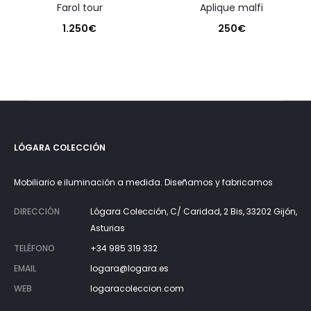
farol tour
aplique malfi
1.250
€
250
€
LÓGARA COLECCIÓN
Mobiliario e iluminación a medida. Diseñamos y fabricamos
DIRECCIÓN
Lógara Colección, C/ Caridad, 2 Bis, 33202 Gijón,
Asturias
TELÉFONO
+34 985 319 332
EMAIL
logara@logara.es
WEB
logaracoleccion.com