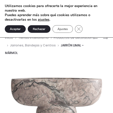
Utilizamos cookies para ofrecerte la mejor experiencia en
nuestra web.
Puedes aprender más sobre qué cookies utilizamos o
desactivarlas en los
ajustes
.
Cerrar el banner de 
Aceptar
Rechazar
Ajustes
Nave
JARRÓN
FIGURA
Inicio
Tienda interiorismo
Productos de decoración
BOUSVAL
DECORAT
del
Jarrones, Bandejas y Centros
JARRÓN LIMAL –
–
LASNE
MÁRMOL
prod
MÁRMOL
–
ONIX