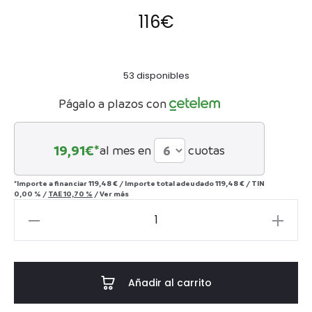
116
€
53 disponibles
Págalo a plazos con
19,91
€*
al mes en
cuotas
*Importe a financiar
119,48 €
/
Importe total adeudado
119,48 €
/
TIN
0,00 %
/
TAE
10,70 %
/
Ver más
JARRÓN
LIMAL
-
MÁRMOL
Añadir al carrito
cantidad