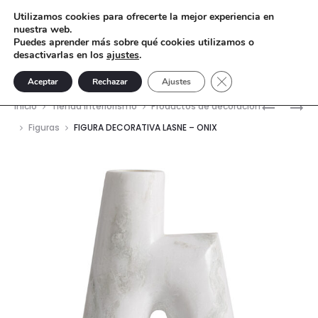
Utilizamos cookies para ofrecerte la mejor experiencia en
nuestra web.
Puedes aprender más sobre qué cookies utilizamos o
desactivarlas en los
ajustes
.
Cerrar el banner de 
Aceptar
Rechazar
Ajustes
Nave
JARRÓN
FIGURA
Inicio
Tienda interiorismo
Productos de decoración
LIMAL
DECORAT
del
Figuras
FIGURA DECORATIVA LASNE – ONIX
–
LASNE
prod
MÁRMOL
–
ONIX