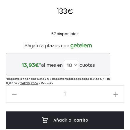
133
€
57 disponibles
Págalo a plazos con
13,93
€*
al mes en
cuotas
*Importe a financiar
139,32 €
/
Importe total adeudado
139,32 €
/
TIN
0,00 %
/
TAE
10,73 %
/
Ver más
FIGURA
DECORATIVA
LASNE
-
Añadir al carrito
ONIX