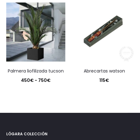
palmera liofilizada tucson
abrecartas watson
Rango
450
€
-
750
€
115
€
de
precios:
desde
450€
hasta
LÓGARA COLECCIÓN
750€