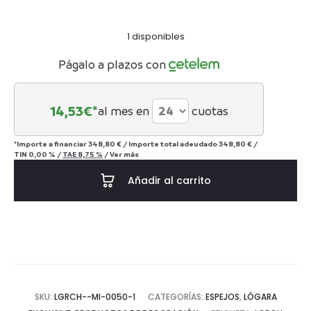
1 disponibles
Págalo a plazos con
14,53
€*
al mes en
cuotas
*Importe a financiar
348,80 €
/
Importe total adeudado
348,80 €
/
TIN
0,00 %
/
TAE
8,75 %
/
Ver más
Añadir al carrito
SKU:
LGRCH--MI-0050-1
CATEGORÍAS:
ESPEJOS
,
LÓGARA