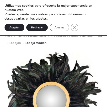
Utilizamos cookies para ofrecerte la mejor experiencia en
nuestra web.
Puedes aprender más sobre qué cookies utilizamos o
desactivarlas en los
ajustes
.
Cerrar el banner de 
Aceptar
Rechazar
Ajustes
Nave
FIGURA
LÁMPARA
Inicio
Tienda interiorismo
Productos de decoración
ÁRBOL
DE
del
Espejos
Espejo Madlen
DORADO
TECHO
prod
MALABAR