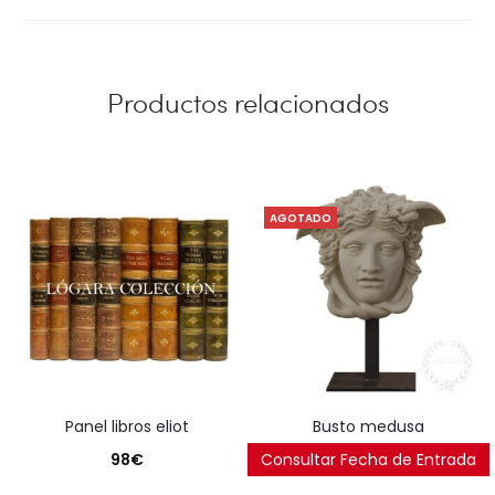
Productos relacionados
AGOTADO
panel libros eliot
busto medusa
98
€
Consultar Fecha de Entrada
425
€