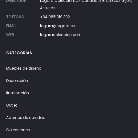
DIRECCIÓN
Lógara Colección, C/ Caridad, 2 Bis, 33202 Gijón,
Asturias
TELÉFONO
+34 985 319 332
EMAIL
logara@logara.es
WEB
logaracoleccion.com
CATEGORÍAS
Muebles de diseño
Decoración
Iluminación
Outlet
Adornos de navidad
Colecciones