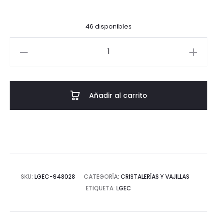
46 disponibles
SET
7
PIEZAS
WHISKY
Añadir al carrito
CRISTAL
720
ML
cantidad
SKU:
LGEC-948028
CATEGORÍA:
CRISTALERÍAS Y VAJILLAS
ETIQUETA:
LGEC