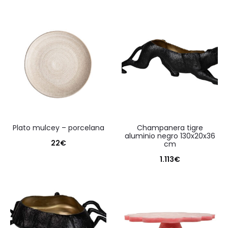
plato mulcey – porcelana
champanera tigre
aluminio negro 130x20x36
22
€
cm
1.113
€