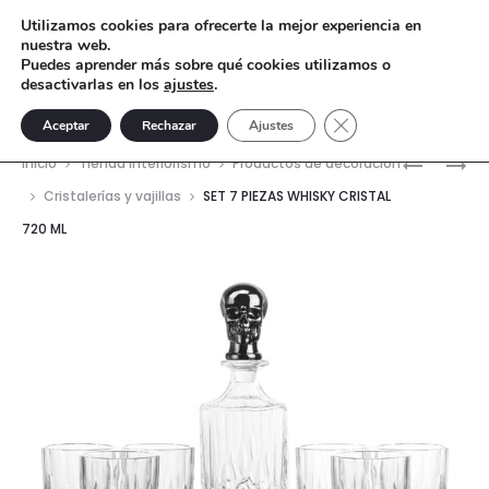
Utilizamos cookies para ofrecerte la mejor experiencia en
nuestra web.
Puedes aprender más sobre qué cookies utilizamos o
desactivarlas en los
ajustes
.
Cerrar el banner de 
Aceptar
Rechazar
Ajustes
Nave
SET
SET
Inicio
Tienda interiorismo
Productos de decoración
7
7
del
Cristalerías y vajillas
SET 7 PIEZAS WHISKY CRISTAL
PIEZAS
PIEZAS
720 ML
prod
WHISKY
WHISKY
CRISTAL
CRISTAL
720
720
ML
ML