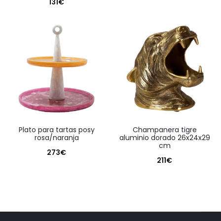
131
€
plato para tartas posy
champanera tigre
rosa/naranja
aluminio dorado 26x24x29
cm
273
€
211
€