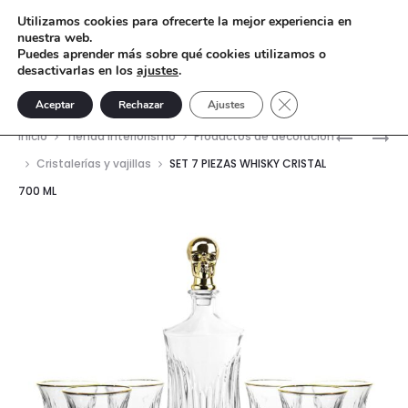
Utilizamos cookies para ofrecerte la mejor experiencia en
nuestra web.
Puedes aprender más sobre qué cookies utilizamos o
desactivarlas en los
ajustes
.
Cerrar el banner de 
Aceptar
Rechazar
Ajustes
Nave
SET
SET
Inicio
Tienda interiorismo
Productos de decoración
7
7
del
Cristalerías y vajillas
SET 7 PIEZAS WHISKY CRISTAL
PIEZAS
PIEZAS
700 ML
prod
WHISKY
WHISKY
CRISTAL
CRISTAL
820
700
ML
ML