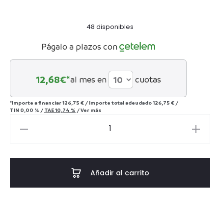
48 disponibles
Págalo a plazos con
12,68
€*
al mes en
cuotas
*Importe a financiar
126,75 €
/
Importe total adeudado
126,75 €
/
TIN
0,00 %
/
TAE
10,74 %
/
Ver más
SET
7
PIEZAS
WHISKY
Añadir al carrito
CRISTAL
700
ML