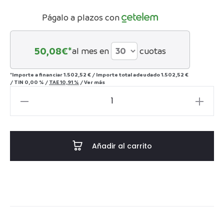
Págalo a plazos con
50,08
€*
al mes en
cuotas
*Importe a financiar
1.502,52 €
/
Importe total adeudado
1.502,52 €
/
TIN
0,00 %
/
TAE
10,91 %
/
Ver más
HUNTER
Cabinet
cantidad
Añadir al carrito