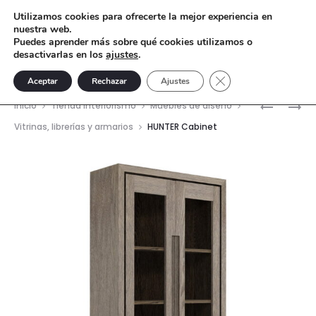
Utilizamos cookies para ofrecerte la mejor experiencia en
nuestra web.
Puedes aprender más sobre qué cookies utilizamos o
desactivarlas en los
ajustes
.
Cerrar el banner de 
Aceptar
Rechazar
Ajustes
Nave
ARMARIO
HUNTER
Inicio
Tienda interiorismo
Muebles de diseño
VANCOU
CABINET
del
Vitrinas, librerías y armarios
HUNTER Cabinet
prod