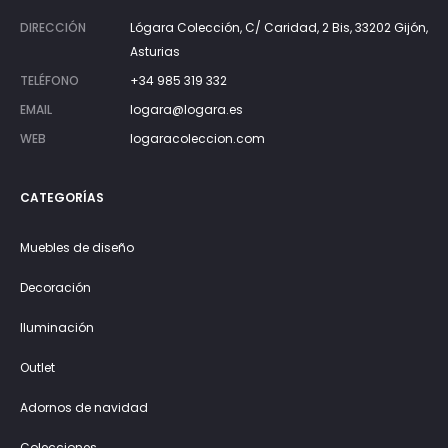
DIRECCIÓN
Lógara Colección, C/ Caridad, 2 Bis, 33202 Gijón,
Asturias
TELÉFONO
+34 985 319 332
EMAIL
logara@logara.es
WEB
logaracoleccion.com
CATEGORÍAS
Muebles de diseño
Decoración
Iluminación
Outlet
Adornos de navidad
Colecciones