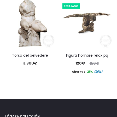
REBAJADO
torso del belvedere
figura hombre relax pq
El
El
3.900
€
120
€
150
€
precio
precio
Ahorras:
25
€
(20%)
actual
original
es:
era:
120€.
150€.
LÓGARA COLECCIÓN