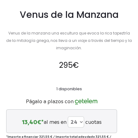
Venus de la Manzana
Venus de la manzana una escultura que evoca la rica tapeztría
de la mitología griega, nos lleva a un viaje a través del tiempo y la
imaginación.
295
€
1 disponibles
Págalo a plazos con
13,40
€*
al mes en
cuotas
*Importe a financiar
321,55 €
/
Importe total adeudado
321,55 €
/