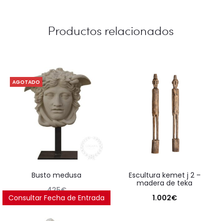
Productos relacionados
AGOTADO
busto medusa
escultura kemet j 2 –
madera de teka
425
€
Consultar Fecha de Entrada
1.002
€