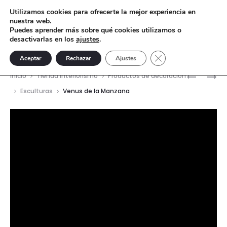
Utilizamos cookies para ofrecerte la mejor experiencia en
nuestra web.
Puedes aprender más sobre qué cookies utilizamos o
desactivarlas en los
ajustes
.
Cerrar el banner de 
Aceptar
Rechazar
Ajustes
Nave
VENUS
CÉSAR
Inicio
Tienda interiorismo
Productos de decoración
DEL
EN
del
Esculturas
Venus de la Manzana
BAÑO
PEDESTA
prod
Reproductor
de
vídeo