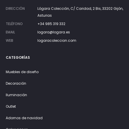
DIRECCIÓN
Lógara Colección, C/ Caridad, 2 Bis, 33202 Gijón,
Asturias
TELÉFONO
+34 985 319 332
EMAIL
logara@logara.es
WEB
logaracoleccion.com
CATEGORÍAS
Muebles de diseño
Decoración
Iluminación
Outlet
Adornos de navidad