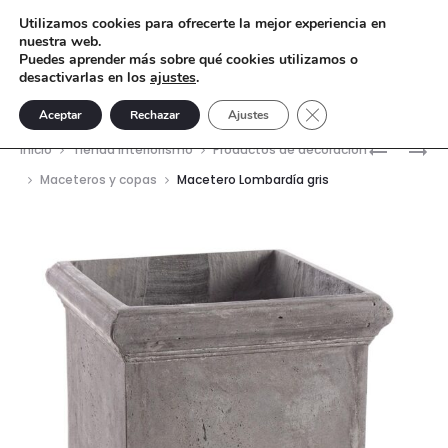
Utilizamos cookies para ofrecerte la mejor experiencia en
nuestra web.
Puedes aprender más sobre qué cookies utilizamos o
desactivarlas en los
ajustes
.
Cerrar el banner de 
Aceptar
Rechazar
Ajustes
Nave
MACETE
SILLÓN
Inicio
Tienda interiorismo
Productos de decoración
LOMBARD
VENUS
del
Maceteros y copas
Macetero Lombardía gris
ARENA
prod