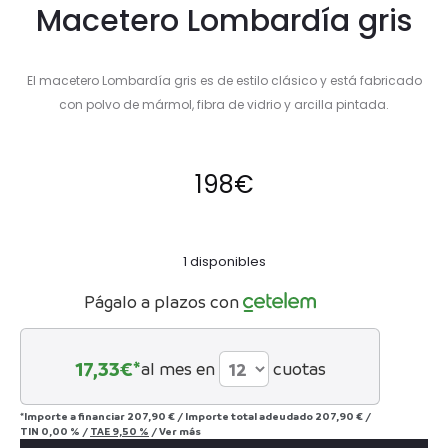
Macetero Lombardía gris
El macetero Lombardía gris es de estilo clásico y está fabricado
con polvo de mármol, fibra de vidrio y arcilla pintada.
198
€
1 disponibles
Págalo a plazos con
17,33
€*
al mes en
cuotas
*Importe a financiar
207,90 €
/
Importe total adeudado
207,90 €
/
TIN
0,00 %
/
TAE
9,50 %
/
Ver más