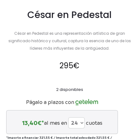
César en Pedestal
César en Pedestal es una representación artística de gran
significado histórico y cultural, captura la esencia de uno de los
líderes más influyentes de la antigüedad.
295
€
2 disponibles
Págalo a plazos con
13,40
€*
al mes en
cuotas
*Importe a financiar
321,55 €
/
Importe total adeudado
321,55 €
/