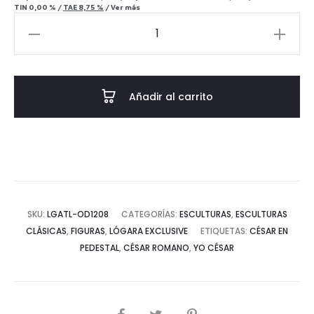
TIN
0,00 %
/
TAE
8,75 %
/
Ver más
César
en
pedestal
cantidad
Añadir al carrito
SKU:
LGATL-OD1208
CATEGORÍAS:
ESCULTURAS
,
ESCULTURAS
CLÁSICAS
,
FIGURAS
,
LÓGARA EXCLUSIVE
ETIQUETAS:
CÉSAR EN
PEDESTAL
,
CÉSAR ROMANO
,
YO CÉSAR
COMPARTIR