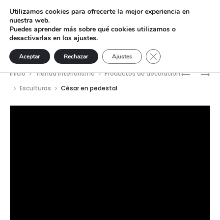
Utilizamos cookies para ofrecerte la mejor experiencia en
nuestra web.
Puedes aprender más sobre qué cookies utilizamos o
desactivarlas en los
ajustes
.
Cerrar el banner de 
Aceptar
Rechazar
Ajustes
Nave
VENUS
VENUS
Inicio
Tienda interiorismo
Productos de decoración
DE
CON
del
Esculturas
César en pedestal
LA
TOALLA
prod
MANZAN
Reproductor
de
vídeo