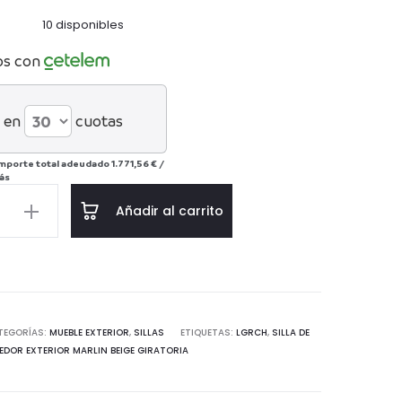
10 disponibles
os con
 en
cuotas
mporte total adeudado
1.771,56 €
/
ás
Añadir al carrito
r
TEGORÍAS:
MUEBLE EXTERIOR
,
SILLAS
ETIQUETAS:
LGRCH
,
SILLA DE
DOR EXTERIOR MARLIN BEIGE GIRATORIA
d