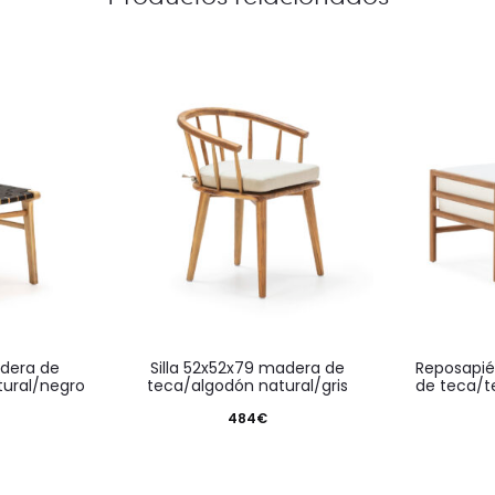
silla 52x52x79 madera de
reposapiés 78x60x44 madera
tural/negro
teca/algodón natural/gris
de teca/t
484
€