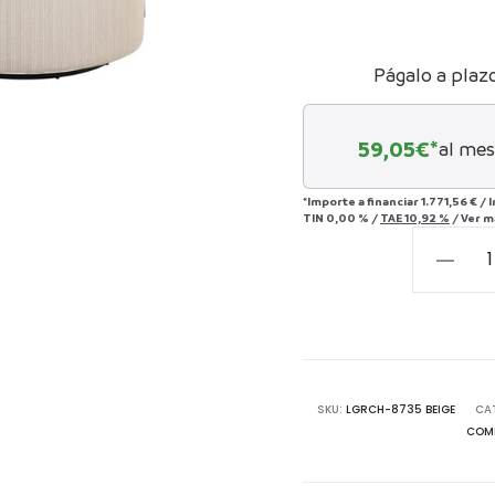
Págalo a plaz
59,05
€*
al mes
*Importe a financiar
1.771,56 €
/
I
TIN
0,00 %
/
TAE
10,92 %
/
Ver m
Silla
de
comedo
de
exterior
Marlin
SKU:
LGRCH-8735 BEIGE
CA
COME
cantida