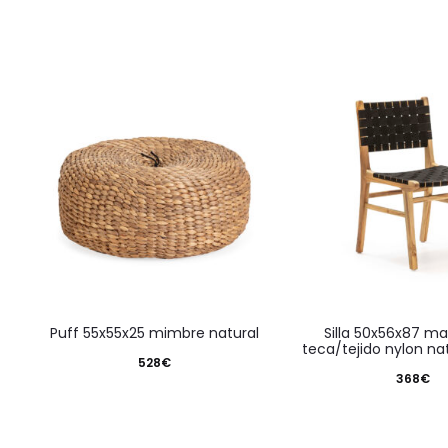
puff 55x55x25 mimbre natural
silla 50x56x87 madera de
teca/tejido nylon na
528
€
368
€