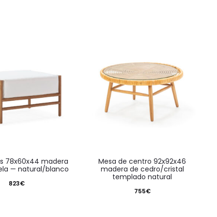
mesa de centro 92x92x46
ela — natural/blanco
madera de cedro/cristal
templado natural
823
€
755
€