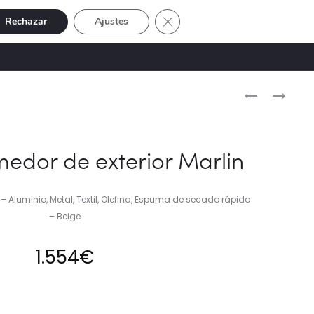
Cerrar el banner de cookies RGP
Rechazar
Ajustes
Buscar
Cuenta
SIVE
OFERTAS
0
Naveg
SILLA
SILLA
DE
DE
del
COMEDOR
COMEDOR
produ
BELLE
AVARA
medor de exterior Marlin
LOVELY
CREAM
 – Aluminio, Metal, Textil, Olefina, Espuma de secado rápido
– Beige
1.554
€