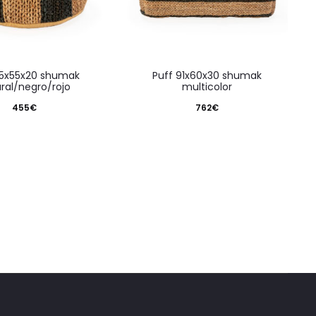
puff 91x60x30 shumak
ral/negro/rojo
multicolor
455
€
762
€