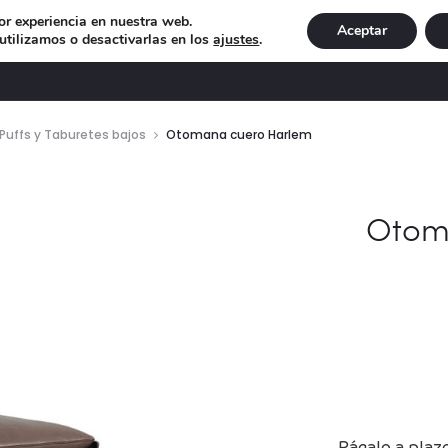
or experiencia en nuestra web.
Aceptar
tilizamos o desactivarlas en los
ajustes
.
DECORACIÓN
ILUMINACIÓN
NAVIDAD
EXCLU
Puffs y Taburetes bajos
Otomana cuero Harlem
Otom
Págalo a plaz