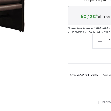
60,12
€*
al mes
*Importe a financiar
1.803,48 €
/
/
TIN
0,00 %
/
TAE
10,92 %
/
Ver
Otoman
cuero
Harlem
cantida
SKU:
LGAW-04-00182
CATE
COMPART
FACEB