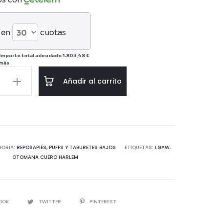
 en
cuotas
Importe total adeudado
1.803,48 €
 más
a
Añadir al carrito
d
GORÍA:
REPOSAPIÉS, PUFFS Y TABURETES BAJOS
ETIQUETAS:
LGAW
,
OTOMANA CUERO HARLEM
IR
OOK
TWITTER
PINTEREST