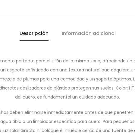
Descripción
Información adicional
mento perfecto para el sillón de la misma serie, ofreciendo un
e un aspecto sofisticado con una textura natural que adquiere u
mezcla de plumas para una comodidad y un soporte óptimos. La
iscretos deslizadores de plástico protegen sus suelos. Color: HT
del cuero, es fundamental un cuidado adecuado.
nchas deben eliminarse inmediatamente antes de que penetren en
n agua tibia o un limpiador específico para cuero. Para pequeñ
 luz solar directa ni coloque el mueble cerca de una fuente de c