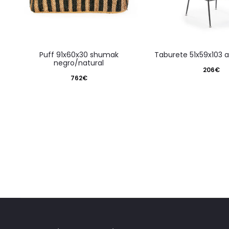
puff 91x60x30 shumak
taburete 51x59x103 
negro/natural
206
€
762
€