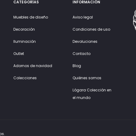
CATEGORÍAS
INFORMACIÓN
Muebles de diseño
Aviso legal
Decoración
Condiciones de uso
Iluminación
Devoluciones
Outlet
Contacto
Adornos de navidad
Blog
Colecciones
Quiénes somos
Lógara Colección en
el mundo
os.