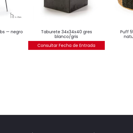
abs — negro
taburete 34x34x40 gres
puff 55x55x20 shumak
blanco/gris
natu
Consultar Fecha de Entrada
474
€