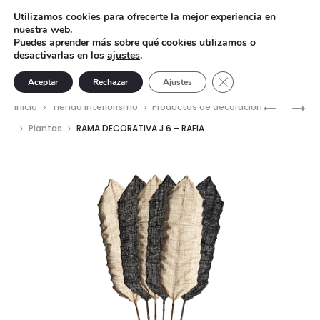
Utilizamos cookies para ofrecerte la mejor experiencia en
nuestra web.
Puedes aprender más sobre qué cookies utilizamos o
desactivarlas en los
ajustes
.
Cerrar el banner de 
Aceptar
Rechazar
Ajustes
Nave
LIENZO
LIENZO
Inicio
Tienda interiorismo
Productos de decoración
ALERCE
MENINA
del
Plantas
RAMA DECORATIVA J 6 – RAFIA
–
–
prod
LIENZO
LIENZO