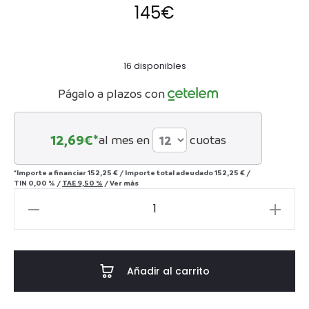
145
€
16 disponibles
Págalo a plazos con
12,69
€*
al mes en
cuotas
*Importe a financiar
152,25 €
/
Importe total adeudado
152,25 €
/
TIN
0,00 %
/
TAE
9,50 %
/
Ver más
RAMA
DECORATIVA
J
6
Añadir al carrito
-
RAFIA