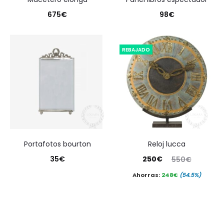
675
€
98
€
REBAJADO
portafotos bourton
reloj lucca
El
El
35
€
250
€
550
€
precio
precio
Ahorras:
248
€
(54.5%)
actual
original
es:
era:
250€.
550€.