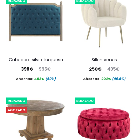
REBAJADO
REBAJADO
95€.
250€.
cabecero silvia turquesa
sillón venus
El
El
El
El
398
€
995
€
250
€
495
€
precio
precio
precio
precio
Ahorras:
493
€
(60%)
Ahorras:
202
€
(49.5%)
actual
original
actual
original
es:
era:
es:
era:
REBAJADO
REBAJADO
398€.
995€.
250€.
495€.
AGOTADO