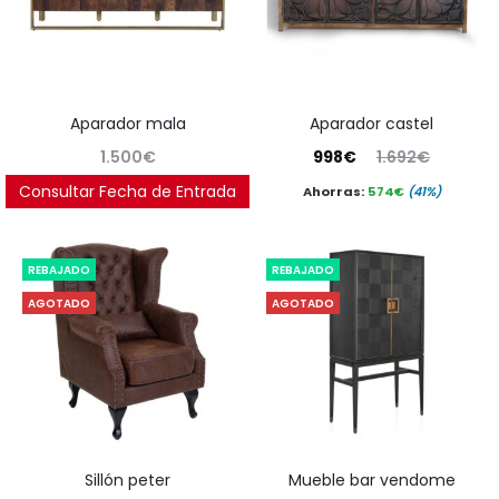
aparador mala
aparador castel
El
El
1.500
€
998
€
1.692
€
precio
precio
Consultar Fecha de Entrada
Ahorras:
574
€
(41%)
actual
original
es:
era:
REBAJADO
REBAJADO
998€.
1.692€.
AGOTADO
AGOTADO
sillón peter
mueble bar vendome