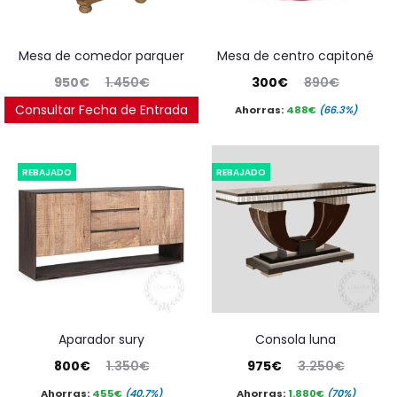
mesa de comedor parquer
mesa de centro capitoné
El
El
El
El
950
€
1.450
€
300
€
890
€
precio
precio
precio
precio
Consultar Fecha de Entrada
Ahorras:
413
€
(34.5%)
Ahorras:
488
€
(66.3%)
actual
original
actual
original
es:
era:
es:
era:
REBAJADO
REBAJADO
950€.
1.450€.
300€.
890€.
aparador sury
consola luna
El
El
El
El
800
€
1.350
€
975
€
3.250
€
precio
precio
precio
precio
Ahorras:
455
€
(40.7%)
Ahorras:
1.880
€
(70%)