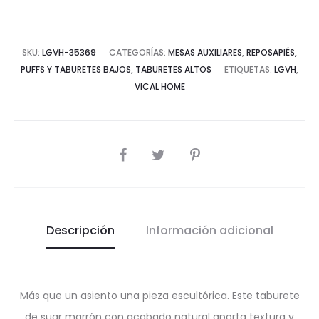
SKU:
LGVH-35369
CATEGORÍAS:
MESAS AUXILIARES
,
REPOSAPIÉS,
PUFFS Y TABURETES BAJOS
,
TABURETES ALTOS
ETIQUETAS:
LGVH
,
VICAL HOME
COMPARTIR
Descripción
Información adicional
Más que un asiento una pieza escultórica. Este taburete
de suar marrón con acabado natural aporta textura y