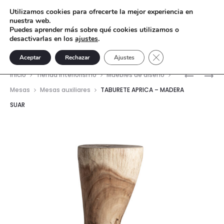
Utilizamos cookies para ofrecerte la mejor experiencia en
nuestra web.
Puedes aprender más sobre qué cookies utilizamos o
desactivarlas en los
ajustes
.
Cerrar el banner de 
Aceptar
Rechazar
Ajustes
Nave
MESA
MESA
Inicio
Tienda interiorismo
Muebles de diseño
AUXILIAR
AUXILIAR
del
Mesas
Mesas auxiliares
TABURETE APRICA – MADERA
D60X38
RIXO
SUAR
prod
MÁRMOL
TRAVERT
—
NATURAL