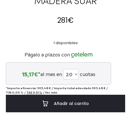
MADERA SUAR
281
€
1 disponibles
Págalo a plazos con
15,17
€*
al mes en
cuotas
*Importe a financiar
303,48 €
/
Importe total adeudado
303,48 €
/
TIN
0,00 %
/
TAE
9,31 %
/
Ver más
Añadir al carrito