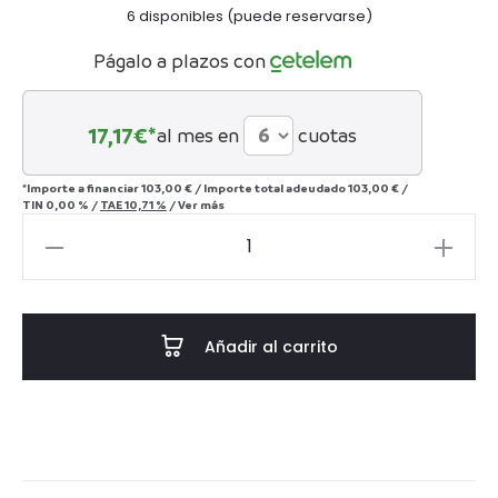
6 disponibles (puede reservarse)
es:
era:
Págalo a plazos con
100€.
150€.
17,17
€*
al mes en
cuotas
*Importe a financiar
103,00 €
/
Importe total adeudado
103,00 €
/
TIN
0,00 %
/
TAE
10,71 %
/
Ver más
Medusa
Navideña
45
cantidad
Añadir al carrito