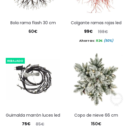
bola rama flash 30 cm
colgante ramas rojas led
El
El
60
€
99
€
198
€
precio
precio
Ahorras:
82
€
(50%)
actual
original
es:
era:
REBAJADO
99€.
198€.
guirnalda marrón luces led
copo de nieve 66 cm
El
El
75
€
150
€
85
€