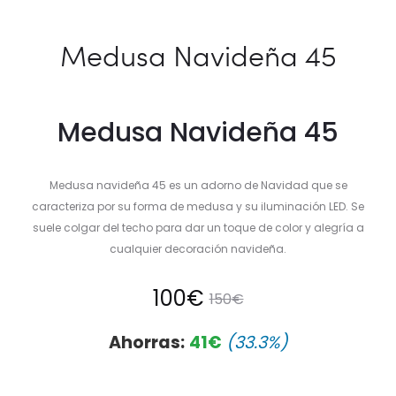
Medusa Navideña 45
Medusa Navideña 45
Medusa navideña 45 es un adorno de Navidad que se
caracteriza por su forma de medusa y su iluminación LED. Se
suele colgar del techo para dar un toque de color y alegría a
cualquier decoración navideña.
El
El
100
€
150
€
precio
precio
Ahorras:
41
€
(33.3%)
actual
original