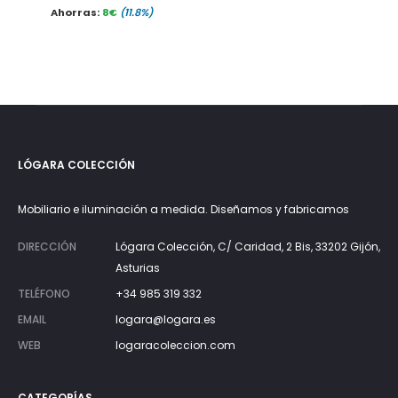
precio
precio
Ahorras:
8
€
(11.8%)
actual
original
es:
era:
75€.
85€.
LÓGARA COLECCIÓN
Mobiliario e iluminación a medida. Diseñamos y fabricamos
DIRECCIÓN
Lógara Colección, C/ Caridad, 2 Bis, 33202 Gijón,
Asturias
TELÉFONO
+34 985 319 332
EMAIL
logara@logara.es
WEB
logaracoleccion.com
CATEGORÍAS