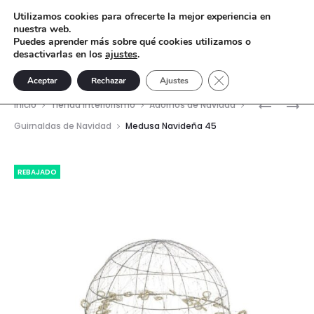
Utilizamos cookies para ofrecerte la mejor experiencia en
nuestra web.
Puedes aprender más sobre qué cookies utilizamos o
desactivarlas en los
ajustes
.
Cerrar el banner de 
Aceptar
Rechazar
Ajustes
Nave
MEDUSA
MEDUSA
Inicio
Tienda interiorismo
Adornos de Navidad
NAVIDEÑ
NAVIDEÑ
del
Guirnaldas de Navidad
Medusa Navideña 45
60
30
prod
REBAJADO