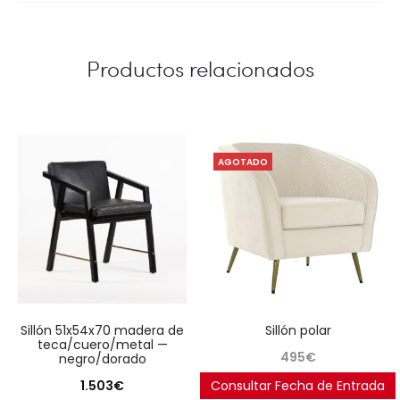
Productos relacionados
AGOTADO
sillón 51x54x70 madera de
sillón polar
teca/cuero/metal —
495
€
negro/dorado
1.503
€
Consultar Fecha de Entrada