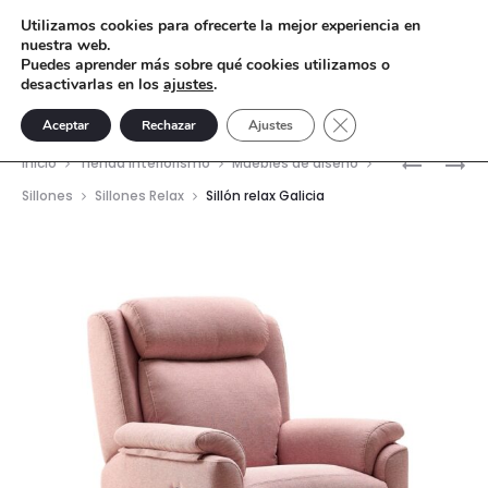
Utilizamos cookies para ofrecerte la mejor experiencia en
nuestra web.
Puedes aprender más sobre qué cookies utilizamos o
desactivarlas en los
ajustes
.
Cerrar el banner de 
Aceptar
Rechazar
Ajustes
Nave
LÁMPARA
BUTACA
Inicio
Tienda interiorismo
Muebles de diseño
DE
RELAX
del
Sillones
Sillones Relax
Sillón relax Galicia
MESA
CASTILLA
prod
GLASS