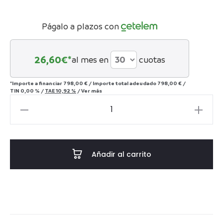
hasta
Págalo a plazos con
1.290€
26,60
€*
al mes en
cuotas
*Importe a financiar
798,00 €
/
Importe total adeudado
798,00 €
/
TIN
0,00 %
/
TAE
10,92 %
/
Ver más
Sillón
relax
Galicia
cantidad
Añadir al carrito