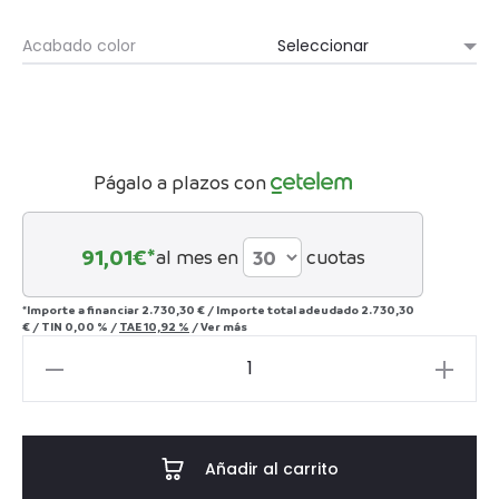
2.600€
Acabado color
Págalo a plazos con
91,01
€*
al mes en
cuotas
*Importe a financiar
2.730,30 €
/
Importe total adeudado
2.730,30
€
/
TIN
0,00 %
/
TAE
10,92 %
/
Ver más
Mesa
de
comedor
Mathilde
Añadir al carrito
cantidad