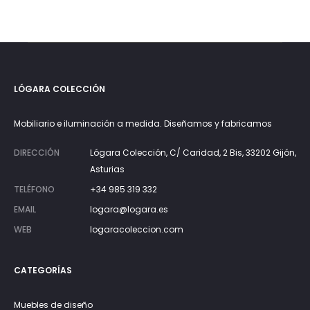
precios
desde
1.750€
hasta
LÓGARA COLECCIÓN
3.375€
Mobiliario e iluminación a medida. Diseñamos y fabricamos
DIRECCIÓN
Lógara Colección, C/ Caridad, 2 Bis, 33202 Gijón,
Asturias
TELÉFONO
+34 985 319 332
EMAIL
logara@logara.es
WEB
logaracoleccion.com
CATEGORÍAS
Muebles de diseño