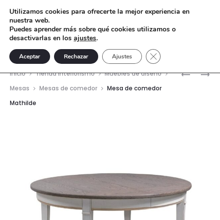
Utilizamos cookies para ofrecerte la mejor experiencia en
nuestra web.
Puedes aprender más sobre qué cookies utilizamos o
desactivarlas en los
ajustes
.
Cerrar el banner de 
Aceptar
Rechazar
Ajustes
Nave
ESCRITO
MESA
Inicio
Tienda interiorismo
Muebles de diseño
VALKYRIE
DE
del
Mesas
Mesas de comedor
Mesa de comedor
AVIATOR
COMEDO
Mathilde
prod
AJACCIO