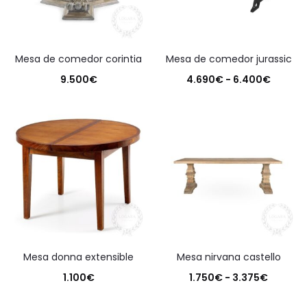
mesa de comedor corintia
mesa de comedor jurassic
Rango
9.500
€
4.690
€
-
6.400
€
de
precios
desde
4.690€
hasta
6.400
mesa donna extensible
mesa nirvana castello
Rango
1.100
€
1.750
€
-
3.375
€
de