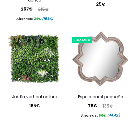
25
€
El
El
267
€
315
€
precio
precio
Ahorras:
39
€
(15.1%)
actual
original
es:
era:
REBAJADO
267€.
315€.
jardín vertical nature
espejo carol pequeño
El
El
165
€
75
€
135
€
precio
precio
Ahorras:
50
€
(44.4%)
actual
original
es:
era: