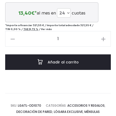
13,40
€*
al mes en
cuotas
*Importe a financiar
321,55 €
/
Importe total adeudado
321,55 €
/
TIN
0,00 %
/
TAE
8,75 %
/
Ver más
Ménsula
Luis
XV
cantidad
Añadir al carrito
SKU:
LGATL-OD1070
CATEGORÍAS:
ACCESORIOS Y REGALOS
,
DECORACIÓN DE PARED
,
LÓGARA EXCLUSIVE
,
MÉNSULAS