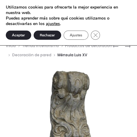
Utilizamos cookies para ofrecerte la mejor experiencia en
nuestra web.
Puedes aprender más sobre qué cookies utilizamos o
desactivarlas en los
ajustes
.
Cerrar el banner de 
Aceptar
Rechazar
Ajustes
Nave
PIE
EXPOSIT
Inicio
Tienda interiorismo
Productos de decoración
DE
CABALLI
del
Decoración de pared
Ménsula Luis XV
HERMES
DE
prod
MAR