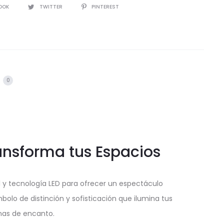
IR
OOK
TWITTER
PINTEREST
s
0
ansforma tus Espacios
y tecnología LED para ofrecer un espectáculo
lo de distinción y sofisticación que ilumina tus
nas de encanto.