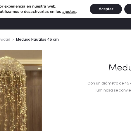
or experiencia en nuestra web.
Aceptar
tilizamos o desactivarlas en los
ajustes
.
DECORACIÓN
ILUMINACIÓN
NAVIDAD
EXCLU
avidad
Medusa Nautilus 45 cm
Medu
Con un diámetro de 45 
luminosa se convier