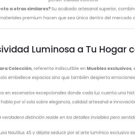
cto a otras similares?
Su acabado artesanal superior, combin
materiales premium hacen que sea única dentro del mercado del
usividad Luminosa a Tu Hogar 
ara Colección
, referente indiscutible en
Muebles exclusivos
,
 solo embellece espacios sino que también despierta emociones 
s en escenarios excepcionales donde cada luz cuenta una histo
habla por sí sola sobre elegancia, calidad artesanal e innovació
a verdadera distinción reside en los detalles invisibles pero sentido
a Nautilus 45 y déjate seducir por el arte lumínico exclusivo s