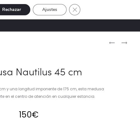
Cerrar el banner de cookies RGP
Rechazar
Ajustes
Buscar
Cuenta
SIVE
OFERTAS
0
Naveg
MEDUSA
RAMA
NAUTILUS
GUIRNALDA
del
30
ORO
produ
CM
180
sa Nautilus 45 cm
CM
cm y una longitud imponente de 175 cm, esta medusa
te en el centro de atención en cualquier estancia.
150
€