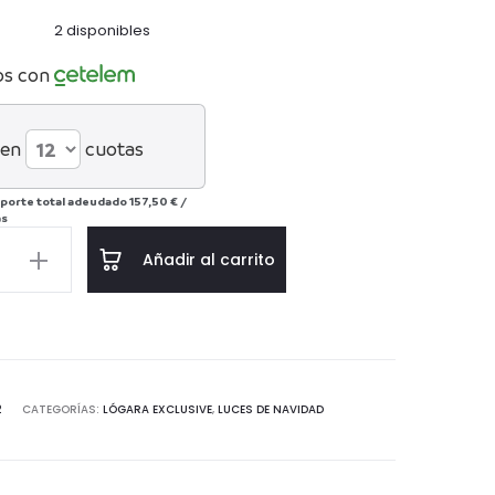
2 disponibles
os con
 en
cuotas
porte total adeudado
157,50 €
/
ás
Añadir al carrito
d
2
CATEGORÍAS:
LÓGARA EXCLUSIVE
,
LUCES DE NAVIDAD