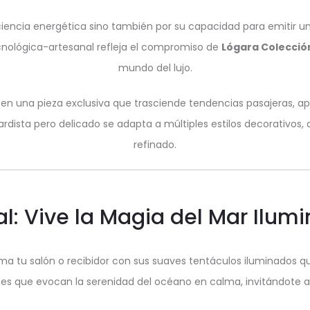
ciencia energética sino también por su capacidad para emitir un
nológica-artesanal refleja el compromiso de
Lógara Colecció
mundo del lujo.
o en una pieza exclusiva que trasciende tendencias pasajeras, 
ardista pero delicado se adapta a múltiples estilos decorativos
refinado.
l: Vive la Magia del Mar Ilum
a tu salón o recibidor con sus suaves tentáculos iluminados que 
s que evocan la serenidad del océano en calma, invitándote a 