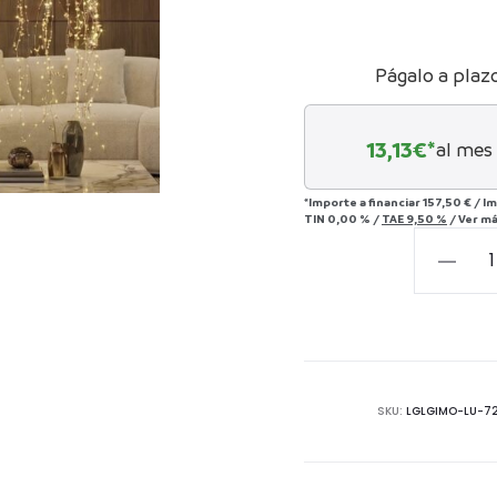
Págalo a plaz
13,13
€*
al mes
*Importe a financiar
157,50 €
/
Im
TIN
0,00 %
/
TAE
9,50 %
/
Ver m
Medusa
Nautilus
45
cm
cantida
SKU:
LGLGIMO-LU-7