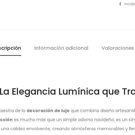
COMPART
FACEB
scripción
Información adicional
Valoracione
 La Elegancia Lumínica que Tr
aestra de la
decoración de lujo
que combina diseño artesanal 
ección
es mucho más que un simple adorno navideño; es un símbo
una calidez envolvente, creando atmósferas memorables y lle