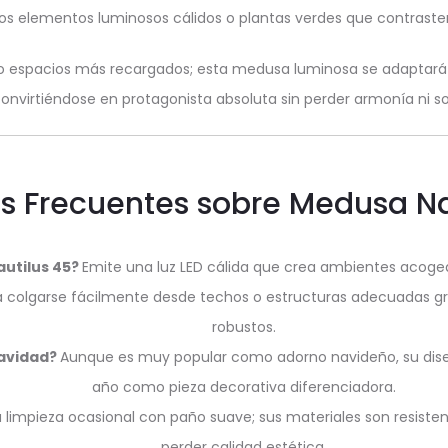
os elementos luminosos cálidos o plantas verdes que contraste
s o espacios más recargados; esta medusa luminosa se adaptará
onvirtiéndose en protagonista absoluta sin perder armonía ni so
s Frecuentes sobre Medusa Na
autilus 45?
Emite una luz LED cálida que crea ambientes acogedo
a colgarse fácilmente desde techos o estructuras adecuadas grac
robustos.
Navidad?
Aunque es muy popular como adorno navideño, su diseñ
año como pieza decorativa diferenciadora.
 limpieza ocasional con paño suave; sus materiales son resistent
perder calidad estética.