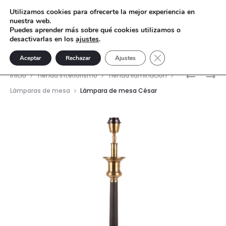
Utilizamos cookies para ofrecerte la mejor experiencia en
nuestra web.
Puedes aprender más sobre qué cookies utilizamos o
desactivarlas en los
ajustes
.
Cerrar el banner de 
Aceptar
Rechazar
Ajustes
Nave
LÁMPARA
LÁMPARA
Inicio
Tienda interiorismo
Tienda Iluminación
DE
DE
del
Lámparas de mesa
Lámpara de mesa César
SOBREME
SOBREME
prod
PIERRE
30X30X3
–
CRISTAL
CRISTAL
—
AHUMAD