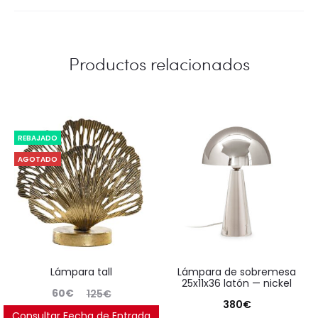
Productos relacionados
REBAJADO
AGOTADO
lámpara tall
lámpara de sobremesa
25x11x36 latón — nickel
El
El
60
€
125
€
380
€
precio
precio
Consultar Fecha de Entrada
Ahorras:
54
€
(52%)