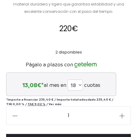
material duradero y ligero que garantiza estabilidad y una
excelente conservación con el paso del tiempo.
220
€
2 disponibles
Págalo a plazos con
13,08
€*
al mes en
cuotas
*Importe a financiar
235,40 €
/
Importe total adeudado
235,40 €
/
TIN
0,00 %
/
TAE
9,02 %
/
Ver más
Lámpara
de
mesa