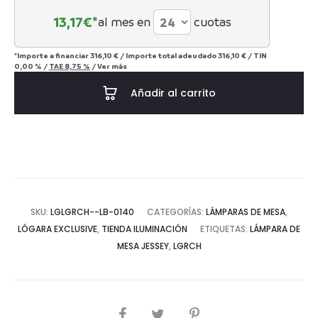
13,17
€*
al mes en
cuotas
*Importe a financiar
316,10 €
/
Importe total adeudado
316,10 €
/
TIN
0,00 %
/
TAE
8,75 %
/
Ver más
Añadir al carrito
SKU:
LGLGRCH--LB-0140
CATEGORÍAS:
LÁMPARAS DE MESA
,
LÓGARA EXCLUSIVE
,
TIENDA ILUMINACIÓN
ETIQUETAS:
LÁMPARA DE
MESA JESSEY
,
LGRCH
COMPARTIR