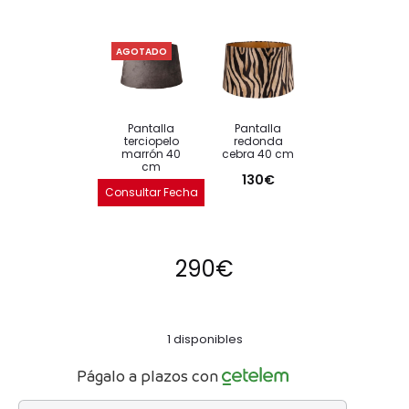
AGOTADO
pantalla
pantalla
terciopelo
redonda
marrón 40
cebra 40 cm
cm
130
€
75
€
Consultar Fecha
de Entrada
290
€
1 disponibles
Págalo a plazos con