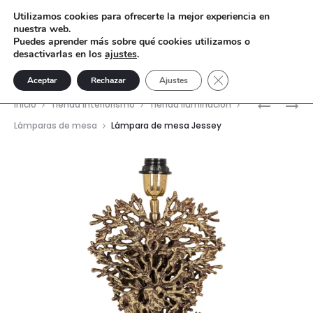
Utilizamos cookies para ofrecerte la mejor experiencia en
nuestra web.
Puedes aprender más sobre qué cookies utilizamos o
desactivarlas en los
ajustes
.
Cerrar el banner de 
Aceptar
Rechazar
Ajustes
Nave
LÁMPARA
LÁMPARA
Inicio
Tienda interiorismo
Tienda Iluminación
AQUA
DE
del
Lámparas de mesa
Lámpara de mesa Jessey
MESA
prod
JENTHE