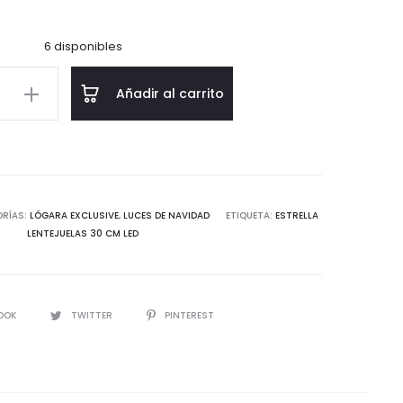
6 disponibles
Añadir al carrito
las
d
RÍAS:
LÓGARA EXCLUSIVE
,
LUCES DE NAVIDAD
ETIQUETA:
ESTRELLA
LENTEJUELAS 30 CM LED
IR
OOK
TWITTER
PINTEREST