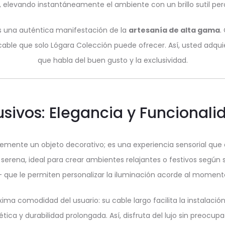
, elevando instantáneamente el ambiente con un brillo sutil pero
es una auténtica manifestación de la
artesanía de alta gama
.
able que solo Lógara Colección puede ofrecer. Así, usted adqu
que habla del buen gusto y la exclusividad.
lusivos: Elegancia y Funcional
emente un objeto decorativo; es una experiencia sensorial que a
erena, ideal para crear ambientes relajantes o festivos segú
– que le permiten personalizar la iluminación acorde al moment
a comodidad del usuario: su cable largo facilita la instalació
tica y durabilidad prolongada. Así, disfruta del lujo sin preocup