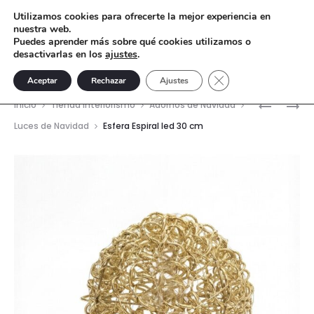
Utilizamos cookies para ofrecerte la mejor experiencia en
nuestra web.
Puedes aprender más sobre qué cookies utilizamos o
desactivarlas en los
ajustes
.
Cerrar el banner de 
Aceptar
Rechazar
Ajustes
Nave
ESFERA
ESFERA
Inicio
Tienda interiorismo
Adornos de Navidad
ESPIRAL
ESPIRAL
del
Luces de Navidad
Esfera Espiral led 30 cm
LED
LED
prod
25
40
CM
CM