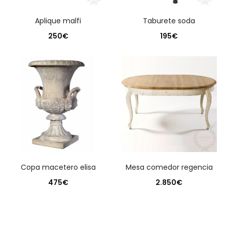
aplique malfi
taburete soda
250
€
195
€
copa macetero elisa
mesa comedor regencia
475
€
2.850
€