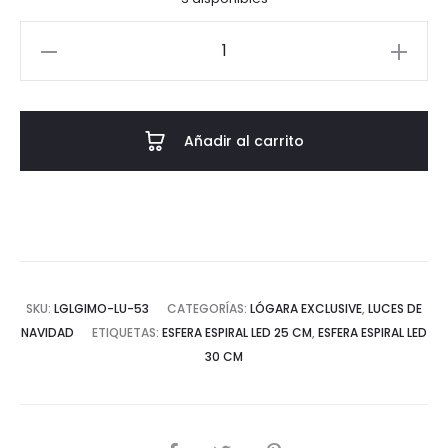
Esfera
Espiral
led
30
Añadir al carrito
cm
cantidad
SKU:
LGLGIMO-LU-53
CATEGORÍAS:
LÓGARA EXCLUSIVE
,
LUCES DE
NAVIDAD
ETIQUETAS:
ESFERA ESPIRAL LED 25 CM
,
ESFERA ESPIRAL LED
30 CM