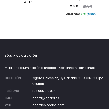
45
€
El
El
213
€
250
€
precio
precio
Ahorras:
31
€
(14.8%)
actual
original
es:
era:
213€.
250€.
LÓGARA COLECCIÓN
Mobiliario e iluminación a medida. Diseñamos y fabricamos
DIRECCIÓN
Lógara Colección, C/ Caridad, 2 Bis, 33202 Gijón,
Asturias
TELÉFONO
+34 985 319 332
EMAIL
logara@logara.es
WEB
logaracoleccion.com