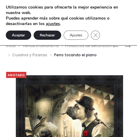
Utilizamos cookies para ofrecerte la mejor experiencia en
nuestra web.
Puedes aprender más sobre qué cookies utilizamos o
desactivarlas en los
ajustes
.
Cerrar el banner de 
Aceptar
Rechazar
Ajustes
Nave
PERRO
MONO
Inicio
Tienda interiorismo
Productos de decoración
COCKER
VENDEDO
del
Cuadros y Pizarras.
Perro tocando el piano
JUEZ
DE
prod
132×92
VINOS
AGOTADO