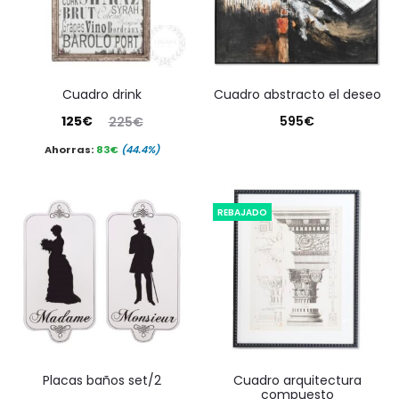
cuadro drink
cuadro abstracto el deseo
El
El
125
€
595
€
225
€
precio
precio
Ahorras:
83
€
(44.4%)
actual
original
es:
era:
REBAJADO
125€.
225€.
placas baños set/2
cuadro arquitectura
compuesto