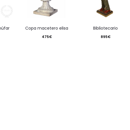
enúfar
copa macetero elisa
bibliotecario
475
€
895
€