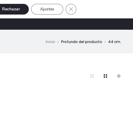
Cerrar el banner de cookies RGP
Rechazar
Ajustes
Buscar
Cuenta
SIVE
OFERTAS
0
Inicio
Profundo del producto
44 cm.