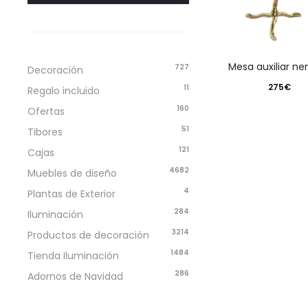
mesa auxiliar n
727
Decoración
275
€
11
Regalo incluido
160
Ofertas
51
Tibores
121
Cajas
4682
Muebles de diseño
4
Plantas de Exterior
284
Iluminación
3214
Productos de decoración
1484
Tienda Iluminación
286
Adornos de Navidad