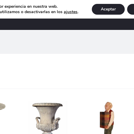
or experiencia en nuestra web.
Aceptar
tilizamos o desactivarlas en los
ajustes
.
DECORACIÓN
ILUMINACIÓN
NAVIDAD
EXCLU
do
os
o