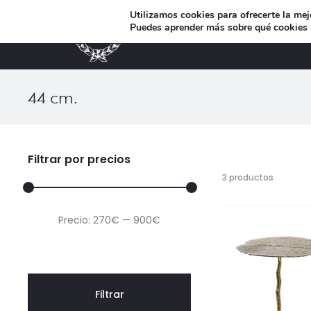
Utilizamos cookies para ofrecerte la mej
Puedes aprender más sobre qué cookies u
MUEBLES DE DISEÑO
44 cm.
Filtrar por precios
Mostran
3 productos
los
3
Precio
Precio
Precio:
270€
—
900€
resultad
Ordenad
mínimo
máximo
por
los
últimos
Filtrar