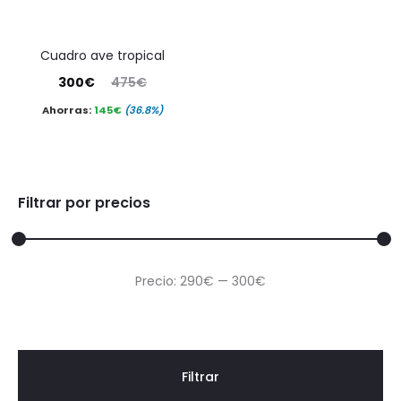
cuadro ave tropical
El
El
300
€
475
€
precio
precio
Ahorras:
145
€
(36.8%)
actual
original
es:
era:
300€.
475€.
Filtrar por precios
Precio
Precio
Precio:
290€
—
300€
mínimo
máximo
Filtrar