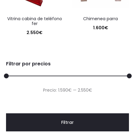
vitrina cabina de teléfono
chimenea parra
fer
1.600
€
2.550
€
Filtrar por precios
Precio
Precio
Precio:
1.590€
—
2.550€
mínimo
máximo
Filtrar