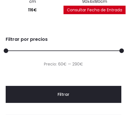
cm
90x4x180cm
116
€
Consultar Fecha de Entrada
169
€
Filtrar por precios
Precio
Precio
Precio:
60€
—
290€
mínimo
máximo
Filtrar