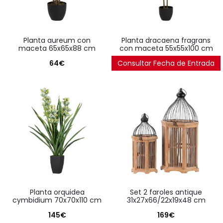
planta aureum con
planta dracaena fragrans
maceta 65x65x88 cm
con maceta 55x55x100 cm
64
€
Consultar Fecha de Entrada
88
€
planta orquidea
set 2 faroles antique
cymbidium 70x70x110 cm
31x27x66/22x19x48 cm
145
€
169
€