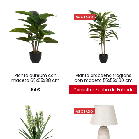
AGOTADO
planta aureum con
planta dracaena fragrans
maceta 65x65x88 cm
con maceta 55x55x100 cm
64
€
Consultar Fecha de Entrada
88
€
AGOTADO