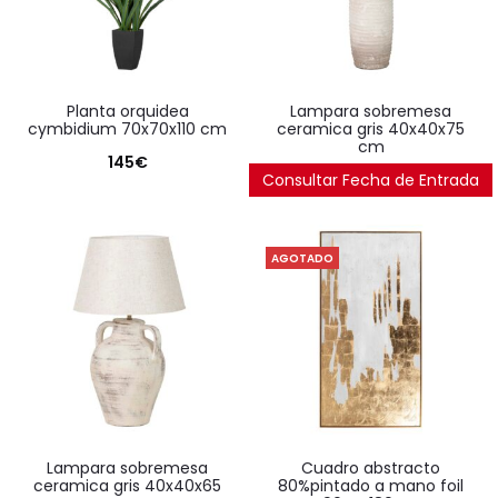
planta orquidea
lampara sobremesa
cymbidium 70x70x110 cm
ceramica gris 40x40x75
cm
145
€
Consultar Fecha de Entrada
116
€
AGOTADO
lampara sobremesa
cuadro abstracto
ceramica gris 40x40x65
80%pintado a mano foil