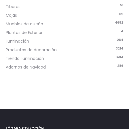
51
Tibores
121
Cajas
4682
Muebles de diseño
4
Plantas de Exterior
284
Iluminación
3214
Productos de decoración
1484
Tienda Iluminación
286
Adornos de Navidad
LÓGARA COLECCIÓN