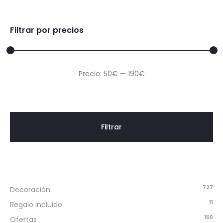
Filtrar por precios
Precio
Precio
Precio:
50€
—
190€
mínimo
máximo
Filtrar
727
Decoración
11
Regalo incluido
160
Ofertas