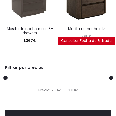
mesita de noche russo 3-
mesita de noche ritz
drawers
760
€
1.367
€
Consultar Fecha de Entrada
Filtrar por precios
Precio
Precio
Precio:
750€
—
1.370€
mínimo
máximo