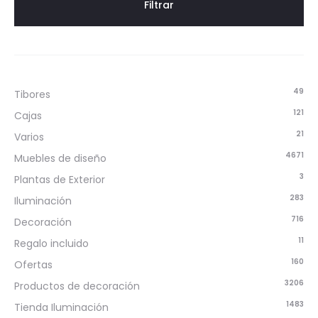
Filtrar
49
Tibores
121
Cajas
21
Varios
4671
Muebles de diseño
3
Plantas de Exterior
283
Iluminación
716
Decoración
11
Regalo incluido
160
Ofertas
3206
Productos de decoración
1483
Tienda Iluminación