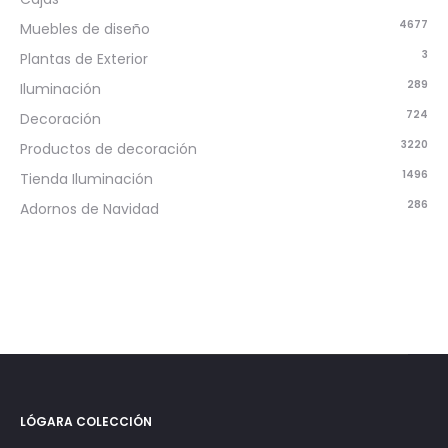
4677
Muebles de diseño
3
Plantas de Exterior
289
Iluminación
724
Decoración
3220
Productos de decoración
1496
Tienda Iluminación
286
Adornos de Navidad
LÓGARA COLECCIÓN