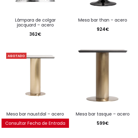
lámpara de colgar
mesa bar than – acero
jacquard – acero
924
€
362
€
AGOTADO
mesa bar naustdal – acero
mesa bar tasque – acero
Consultar Fecha de Entrada
599
€
599
€