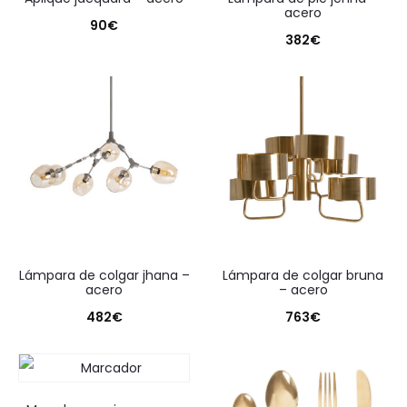
acero
90
€
382
€
lámpara de colgar jhana –
lámpara de colgar bruna
acero
– acero
482
€
763
€