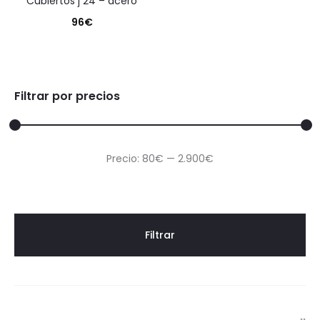
cubiertos j 24 – acero
96
€
Filtrar por precios
Precio
Precio
Precio:
80€
—
2.900€
mínimo
máximo
Filtrar