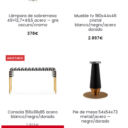
lámpara de sobremesa
mueble tv 180x44x46
49×12,7×49,5 acero — gris
cristal
oscuro/cromo
blanco/negro/acero
dorado
378
€
2.897
€
AGOTADO
consola 156x38x85 acero
pie de mesa 54x54x73
blanco/negro/dorado
metal/acero —
negro/dorado
1.914
€