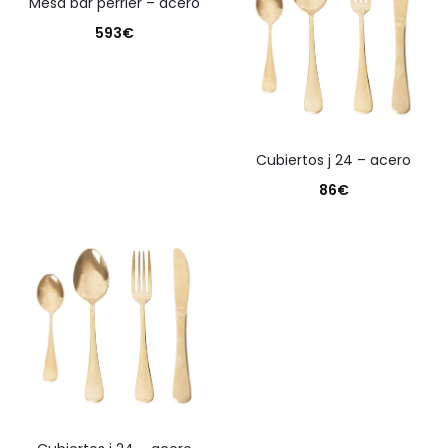
mesa bar perrier – acero
593
€
cubiertos j 24 – acero
86
€